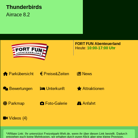
Thunderbirds
Airrace 8.2
FORT FUN Abenteuerland
Heute:
10:00-17:00 Uhr
Parkübersicht
Preise&Zeiten
News
Bewertungen
Unterkunft
Attraktionen
Parkmap
Foto-Galerie
Anfahrt
Videos (4)
*Affiliate Link: Ihr unterstützt Freizeitpark-Welt.de, wenn ihr über diesen Link bestellt. Dadurch
entstehen euch keine Mehrkosten, wir erhalten durch euren Klick aber eine kleine Provision.