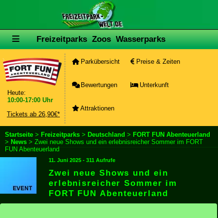
Freizeitparks
Zoos
Wasserparks
Parkübersicht
Preise & Zeiten
Bewertungen
Unterkunft
Heute:
10:00-17:00 Uhr
Attraktionen
Tickets ab 26,90€*
Startseite
>
Freizeitparks
>
Deutschland
>
FORT FUN Abenteuerland
>
News
> Zwei neue Shows und ein erlebnisreicher Sommer im FORT
FUN Abenteuerland
11. Juni 2025 - 311 Aufrufe
Zwei neue Shows und ein
erlebnisreicher Sommer im
FORT FUN Abenteuerland