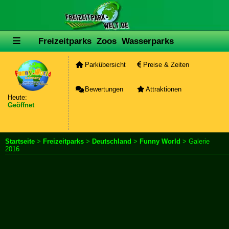
Freizeitparks
Zoos
Wasserparks
Parkübersicht
Preise & Zeiten
Bewertungen
Attraktionen
Heute:
Geöffnet
Startseite
>
Freizeitparks
>
Deutschland
>
Funny World
> Galerie
2016