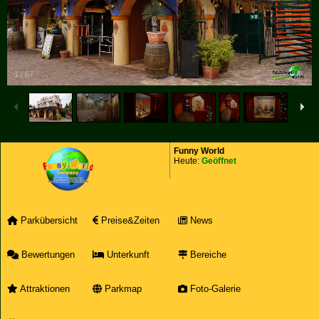
1
/
67
Funny World
Heute:
Geöffnet
Parkübersicht
Preise&Zeiten
News
Bewertungen
Unterkunft
Bereiche
Attraktionen
Parkmap
Foto-Galerie