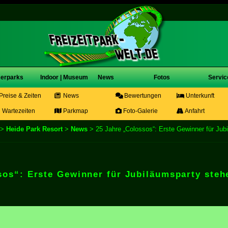
erparks
Indoor | Museum
News
Fotos
Servic
Preise & Zeiten
News
Bewertungen
Unterkunft
Wartezeiten
Parkmap
Foto-Galerie
Anfahrt
>
Heide Park Resort
>
News
> 25 Jahre „Colossos“: Erste Gewinner für Jub
sos“: Erste Gewinner für Jubiläumsparty steh