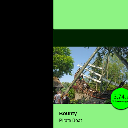
3,74
/ 
35 Bewertunge
Bounty
Pirate Boat