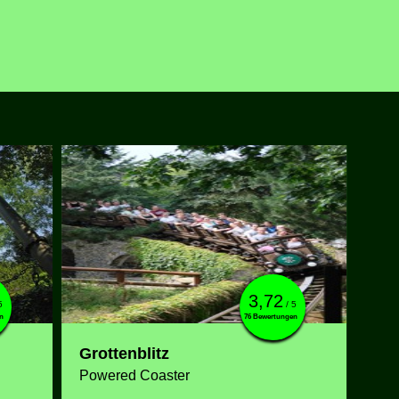
3,72
5
/ 5
n
76 Bewertungen
Grottenblitz
Powered Coaster