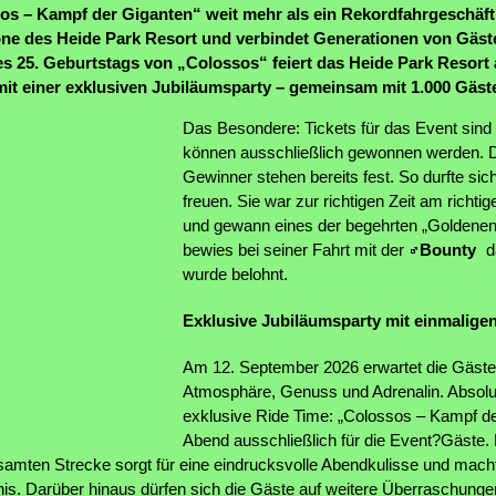
sos – Kampf der Giganten“ weit mehr als ein Rekordfahrgeschäft
kone des Heide Park Resort und verbindet Generationen von Gäst
es 25. Geburtstags von „Colossos“ feiert das Heide Park Resort
it einer exklusiven Jubiläumsparty – gemeinsam mit 1.000 Gäst
Das Besondere: Tickets für das Event sind 
können ausschließlich gewonnen werden. Di
Gewinner stehen bereits fest. So durfte sic
freuen. Sie war zur richtigen Zeit am richt
und gewann eines der begehrten „Goldenen
bewies bei seiner Fahrt mit der
Bounty
d
wurde belohnt.
Exklusive Jubiläumsparty mit einmaligen
Am 12. September 2026 erwartet die Gäste 
Atmosphäre, Genuss und Adrenalin. Absolute
exklusive Ride Time: „Colossos – Kampf de
Abend ausschließlich für die Event?Gäste.
samten Strecke sorgt für eine eindrucksvolle Abendkulisse und mach
is. Darüber hinaus dürfen sich die Gäste auf weitere Überraschungen 