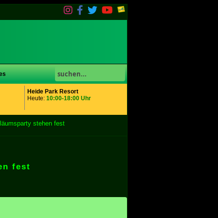
es
Heide Park Resort
Heute:
10:00-18:00 Uhr
iläumsparty stehen fest
en fest