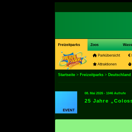
Freizeitparks
Zoos
Wass
Parkübersicht
Attraktionen
Startseite
>
Freizeitparks
>
Deutschland
08. Mai 2026 - 1046 Aufrufe
25 Jahre „Colos