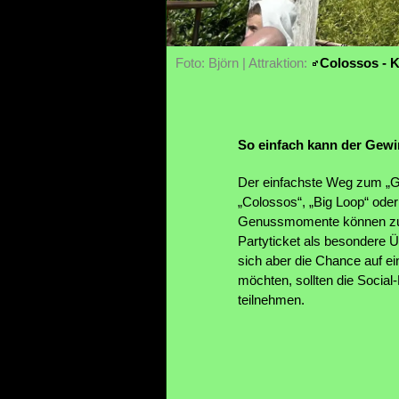
Foto: Björn | Attraktion:
Colossos - 
So einfach kann der Gewi
Der einfachste Weg zum „Gol
„Colossos“, „Big Loop“ ode
Genussmomente können zum 
Partyticket als besondere Ü
sich aber die Chance auf e
möchten, sollten die Socia
teilnehmen.