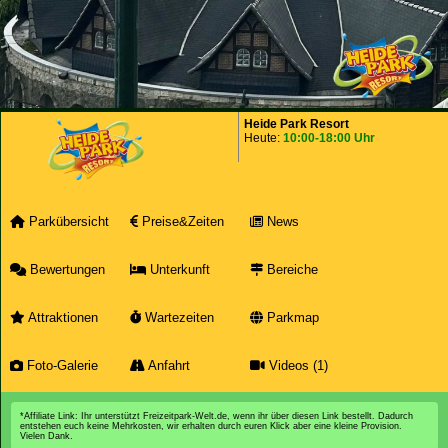
Heide Park Resort
Heute:
10:00-18:00 Uhr
Parkübersicht
Preise&Zeiten
News
Bewertungen
Unterkunft
Bereiche
Attraktionen
Wartezeiten
Parkmap
Foto-Galerie
Anfahrt
Videos (1)
*Affiliate Link: Ihr unterstützt Freizeitpark-Welt.de, wenn ihr über diesen Link bestellt. Dadurch
entstehen euch keine Mehrkosten, wir erhalten durch euren Klick aber eine kleine Provision.
Vielen Dank.