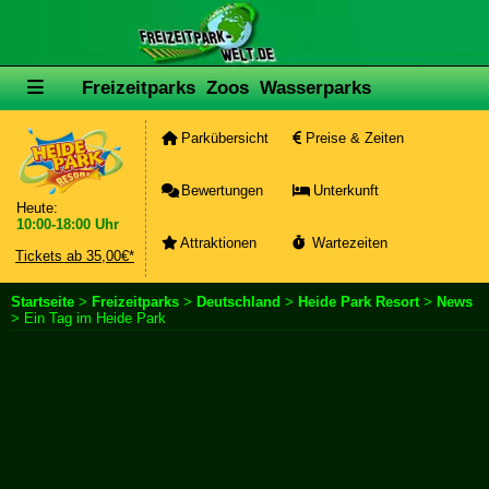
Freizeitparks
Zoos
Wasserparks
Parkübersicht
Preise & Zeiten
Bewertungen
Unterkunft
Heute:
10:00-18:00 Uhr
Attraktionen
Wartezeiten
Tickets ab 35,00€*
Startseite
>
Freizeitparks
>
Deutschland
>
Heide Park Resort
>
News
> Ein Tag im Heide Park