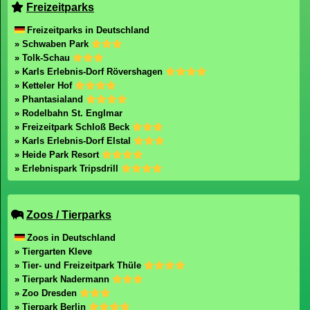
Freizeitparks
Freizeitparks in Deutschland
» Schwaben Park
» Tolk-Schau
» Karls Erlebnis-Dorf Rövershagen
» Ketteler Hof
» Phantasialand
» Rodelbahn St. Englmar
» Freizeitpark Schloß Beck
» Karls Erlebnis-Dorf Elstal
» Heide Park Resort
» Erlebnispark Tripsdrill
Zoos / Tierparks
Zoos in Deutschland
» Tiergarten Kleve
» Tier- und Freizeitpark Thüle
» Tierpark Nadermann
» Zoo Dresden
» Tierpark Berlin