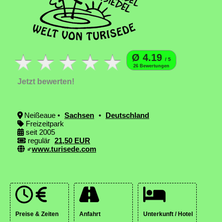
Ø 4.19
/ 5
26 Bewertungen
Jetzt bewerten!
Neißeaue •
Sachsen
•
Deutschland
Freizeitpark
seit 2005
regulär
21,50 EUR
www.turisede.com
Preise & Zeiten
Anfahrt
Unterkunft / Hotel