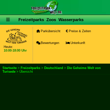
Freizeitparks
Zoos
Wasserparks
Parkübersicht
Preise & Zeiten
Bewertungen
Unterkunft
Heute:
10:00-18:00 Uhr
Startseite
>
Freizeitparks
>
Deutschland
>
Die Geheime Welt von
Turisede
> Übersicht