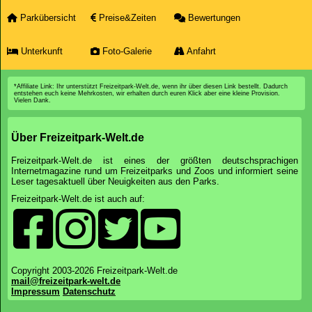
Parkübersicht
Preise&Zeiten
Bewertungen
Unterkunft
Foto-Galerie
Anfahrt
*Affiliate Link: Ihr unterstützt Freizeitpark-Welt.de, wenn ihr über diesen Link bestellt. Dadurch
entstehen euch keine Mehrkosten, wir erhalten durch euren Klick aber eine kleine Provision.
Vielen Dank.
Über Freizeitpark-Welt.de
Freizeitpark-Welt.de ist eines der größten deutschsprachigen
Internetmagazine rund um Freizeitparks und Zoos und informiert seine
Leser tagesaktuell über Neuigkeiten aus den Parks.
Freizeitpark-Welt.de ist auch auf:
Copyright 2003-2026 Freizeitpark-Welt.de
mail@freizeitpark-welt.de
Impressum
Datenschutz