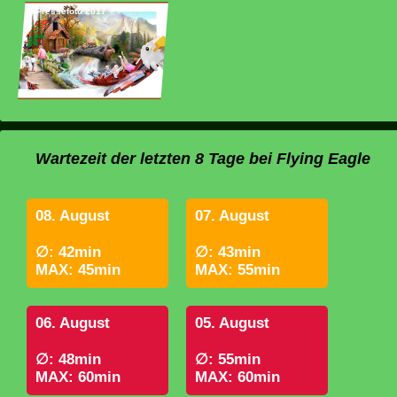
Pressefoto 2017
Wartezeit der letzten 8 Tage bei Flying Eagle
08. August
07. August
∅: 42min
∅: 43min
MAX: 45min
MAX: 55min
06. August
05. August
∅: 48min
∅: 55min
MAX: 60min
MAX: 60min