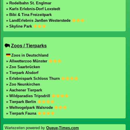
» Rodelbahn St. Englmar
» Karls Erlebnis-Dorf Loxstedt
» Bibi & Tina Freizeitpark
» LandErlebnis Janßen Westerstede
» Skyline Park
Zoos / Tierparks
Zoos in Deutschland
» Allwetterzoo Münster
» Zoo Saarbrücken
» Tierpark Alsdorf
» Erlebnispark Schloss Thurn
» Zoo Neunkirchen
» Aachener Tierpark
» Wildparadies Tripsdrill
» Tierpark Berlin
» Weltvogelpark Walsrode
» Tierpark Fauna
Wartezeiten powered by
Queue-Times.com