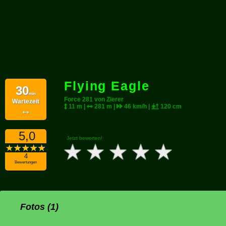
Flying Eagle
30
min
Force 281 von Zierer
Wartezeit
11 m |
281 m |
46 km/h |
120 cm
↔
5,0
Jetzt bewerten!
4
Bewertungen
Fotos (1)