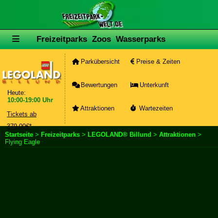
Freizeitparks
Zoos
Wasserparks
Parkübersicht
Preise & Zeiten
Bewertungen
Unterkunft
Heute:
10:00-19:00 Uhr
Attraktionen
Wartezeiten
Tickets ab
379,00€*
Startseite
>
Freizeitparks
>
LEGOLAND® Billund
>
Attraktionen
>
Flying Eagle