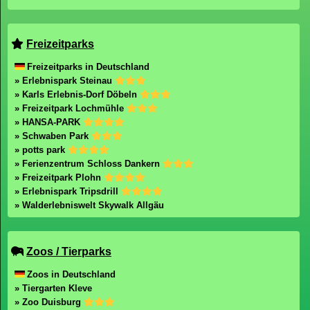
Freizeitparks
Freizeitparks in Deutschland
» Erlebnispark Steinau
» Karls Erlebnis-Dorf Döbeln
» Freizeitpark Lochmühle
» HANSA-PARK
» Schwaben Park
» potts park
» Ferienzentrum Schloss Dankern
» Freizeitpark Plohn
» Erlebnispark Tripsdrill
» Walderlebniswelt Skywalk Allgäu
Zoos / Tierparks
Zoos in Deutschland
» Tiergarten Kleve
» Zoo Duisburg