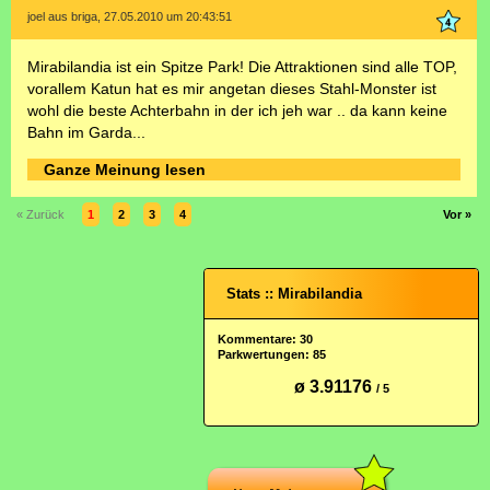
joel aus briga, 27.05.2010 um 20:43:51
Mirabilandia ist ein Spitze Park! Die Attraktionen sind alle TOP,
vorallem Katun hat es mir angetan dieses Stahl-Monster ist
wohl die beste Achterbahn in der ich jeh war .. da kann keine
Bahn im Garda...
Ganze Meinung lesen
« Zurück
1
2
3
4
Vor »
Stats :: Mirabilandia
Kommentare: 30
Parkwertungen: 85
ø 3.91176
/ 5