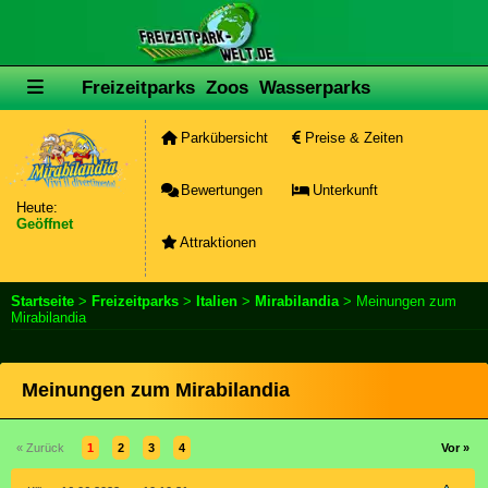
Freizeitparks
Zoos
Wasserparks
Parkübersicht
Preise & Zeiten
Bewertungen
Unterkunft
Heute:
Geöffnet
Attraktionen
Startseite
>
Freizeitparks
>
Italien
>
Mirabilandia
> Meinungen zum
Mirabilandia
Meinungen zum Mirabilandia
« Zurück
1
2
3
4
Vor »