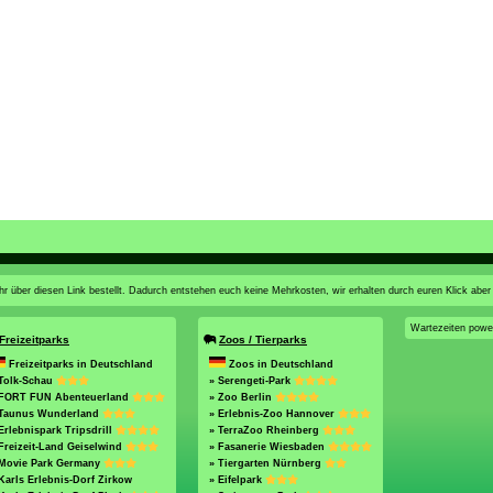
n ihr über diesen Link bestellt. Dadurch entstehen euch keine Mehrkosten, wir erhalten durch euren Klick aber
Wartezeiten pow
Freizeitparks
Zoos / Tierparks
Freizeitparks in Deutschland
Zoos in Deutschland
 Tolk-Schau
» Serengeti-Park
 FORT FUN Abenteuerland
» Zoo Berlin
 Taunus Wunderland
» Erlebnis-Zoo Hannover
Erlebnispark Tripsdrill
» TerraZoo Rheinberg
Freizeit-Land Geiselwind
» Fasanerie Wiesbaden
 Movie Park Germany
» Tiergarten Nürnberg
Karls Erlebnis-Dorf Zirkow
» Eifelpark