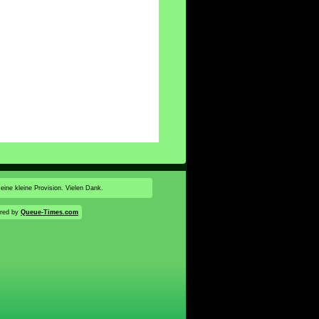
 eine kleine Provision. Vielen Dank.
ered by
Queue-Times.com