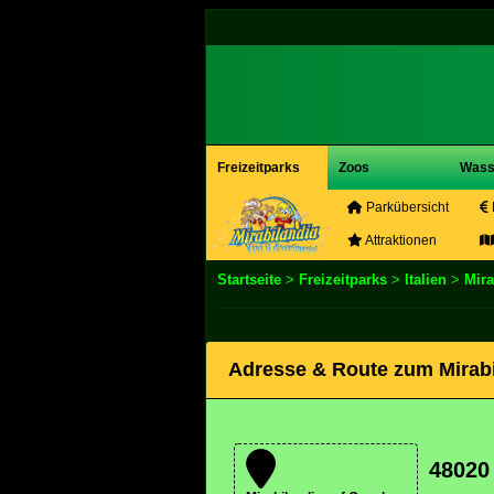
Freizeitparks
Zoos
Wass
Parkübersicht
Attraktionen
Startseite
>
Freizeitparks
>
Italien
>
Mira
Adresse & Route zum Mirabi
48020 