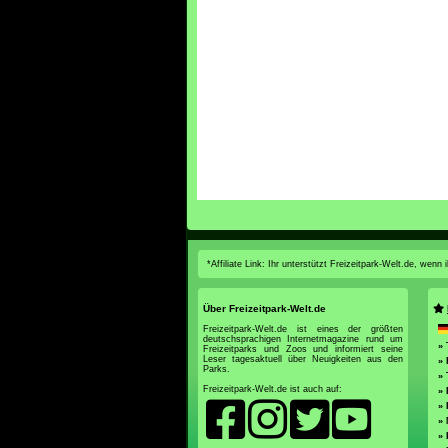
*Affiliate Link: Ihr unterstützt Freizeitpark-Welt.de, wen
Über Freizeitpark-Welt.de
Freizeitpark-Welt.de ist eines der größten
deutschsprachigen Internetmagazine rund um
»
Freizeitparks und Zoos und informiert seine
Leser tagesaktuell über Neuigkeiten aus den
»
Parks.
»
Freizeitpark-Welt.de ist auch auf:
» 
» 
»
» 