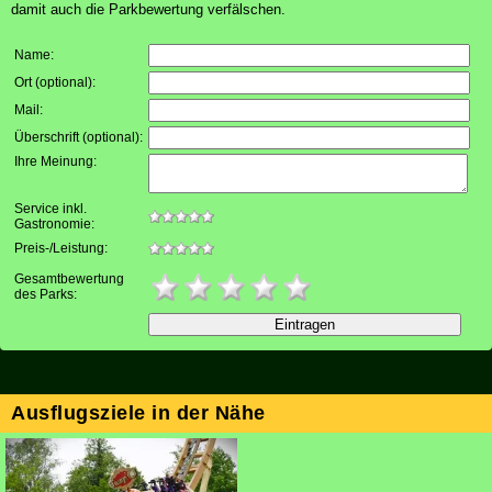
damit auch die Parkbewertung verfälschen.
Name:
Ort (optional)
:
Mail
:
Überschrift (optional)
:
Ihre Meinung
:
Service inkl.
Gastronomie:
Preis-/Leistung:
Gesamtbewertung
des Parks:
Ausflugsziele in der Nähe