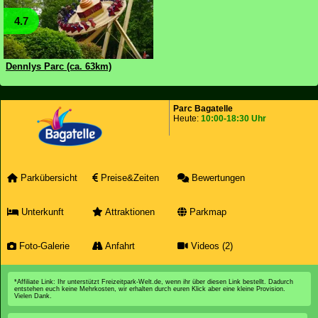
4.7
Dennlys Parc (ca. 63km)
Parc Bagatelle
Heute:
10:00-18:30 Uhr
Parkübersicht
Preise&Zeiten
Bewertungen
Unterkunft
Attraktionen
Parkmap
Foto-Galerie
Anfahrt
Videos (2)
*Affiliate Link: Ihr unterstützt Freizeitpark-Welt.de, wenn ihr über diesen Link bestellt. Dadurch
entstehen euch keine Mehrkosten, wir erhalten durch euren Klick aber eine kleine Provision.
Vielen Dank.