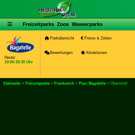
Freizeitparks
Zoos
Wasserparks
Parkübersicht
Preise & Zeiten
Bewertungen
Attraktionen
Heute:
10:00-18:30 Uhr
Startseite
>
Freizeitparks
>
Frankreich
>
Parc Bagatelle
> Übersicht