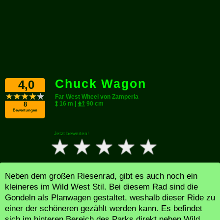
Chuck Wagon
4,0
Far West Wheel von Zamperla
16 m |
90 cm
8
Bewertungen
Jetzt bewerten!
Neben dem großen Riesenrad, gibt es auch noch ein
kleineres im Wild West Stil. Bei diesem Rad sind die
Gondeln als Planwagen gestaltet, weshalb dieser Ride zu
einer der schöneren gezählt werden kann. Es befindet
sich im hinteren Bereich des Parks direkt neben Wild