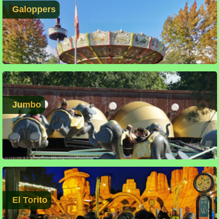
Galoppers
Jumbo
El Torito