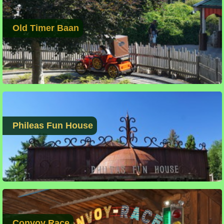
Old Timer Baan
Phileas Fun House
Convoy Race