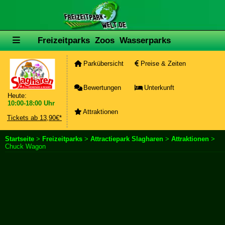
Freizeitparks
Zoos
Wasserparks
Parkübersicht
Preise & Zeiten
Bewertungen
Unterkunft
Heute:
10:00-18:00 Uhr
Attraktionen
Tickets ab 13,90€*
Startseite
>
Freizeitparks
>
Attractiepark Slagharen
>
Attraktionen
>
Chuck Wagon