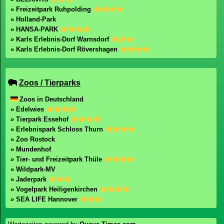
» Freizeitpark Ruhpolding
» Holland-Park
» HANSA-PARK
» Karls Erlebnis-Dorf Warnsdorf
» Karls Erlebnis-Dorf Rövershagen
Zoos / Tierparks
Zoos in Deutschland
» Edelwies
» Tierpark Essehof
» Erlebnispark Schloss Thurn
» Zoo Rostock
» Mundenhof
» Tier- und Freizeitpark Thüle
» Wildpark-MV
» Jaderpark
» Vogelpark Heiligenkirchen
» SEA LIFE Hannover