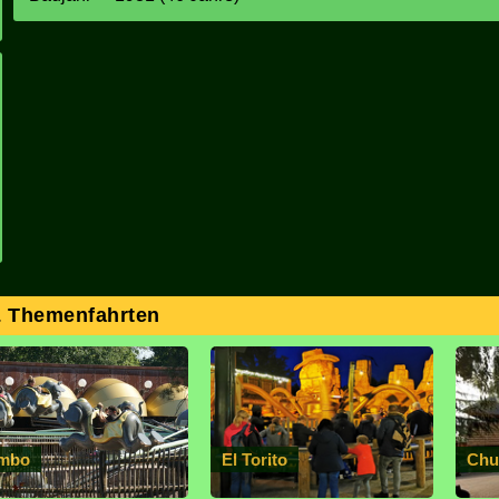
& Themenfahrten
mbo
El Torito
Chu