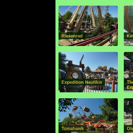
Riesenrad
Ke
Expedition Nautilus
Th
Ex
Tomahawk
Ol