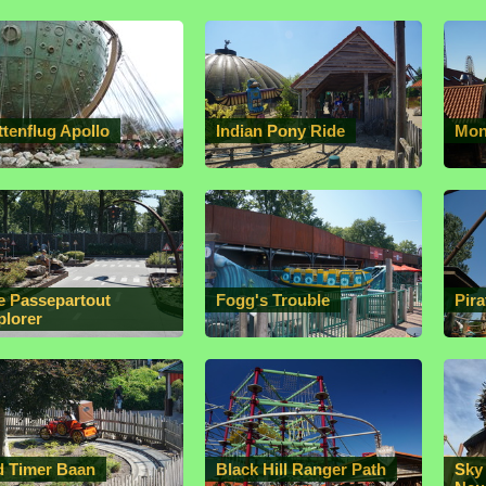
ttenflug Apollo
Indian Pony Ride
Mon
e Passepartout
Fogg's Trouble
Pira
plorer
d Timer Baan
Black Hill Ranger Path
Sky 