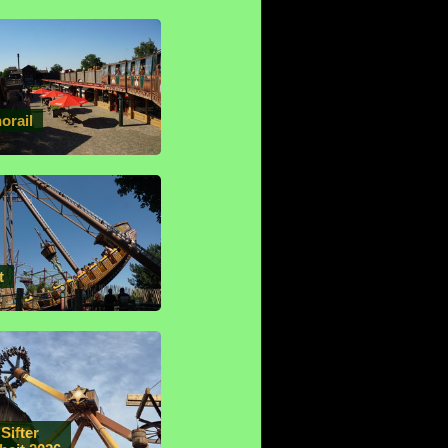
orail
t
Sifter