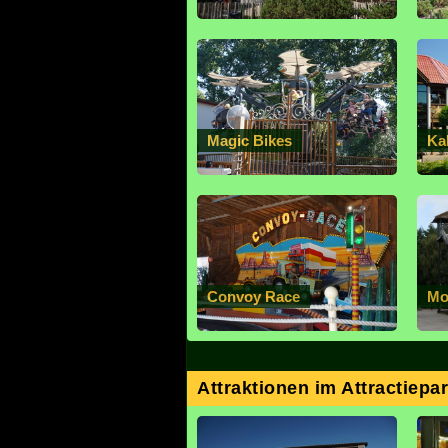
Magic Bikes
Ka
Convoy Race
Mo
Attraktionen im Attractiepa