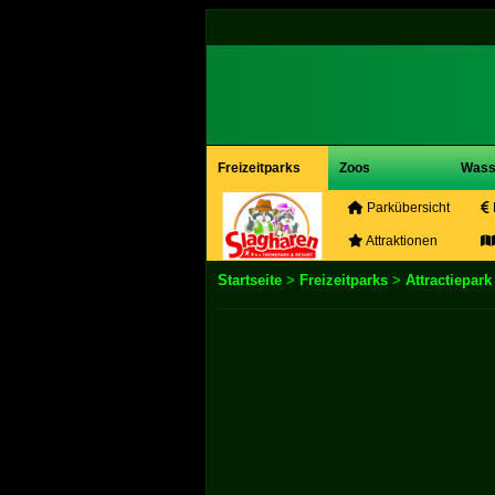
Freizeitparks
Zoos
Wass
Parkübersicht
Attraktionen
Startseite
>
Freizeitparks
>
Attractiepar