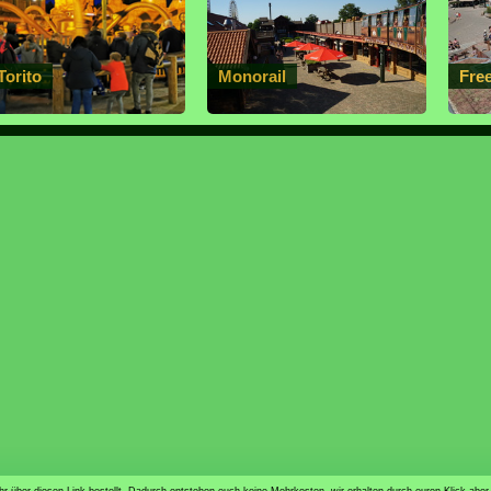
Torito
Monorail
Free