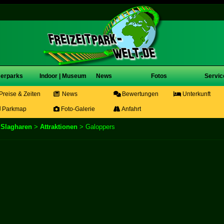
erparks
Indoor | Museum
News
Fotos
Servic
Preise & Zeiten
News
Bewertungen
Unterkunft
Parkmap
Foto-Galerie
Anfahrt
k Slagharen
>
Attraktionen
> Galoppers