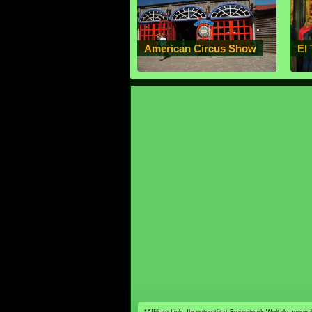
American Circus Show
El 