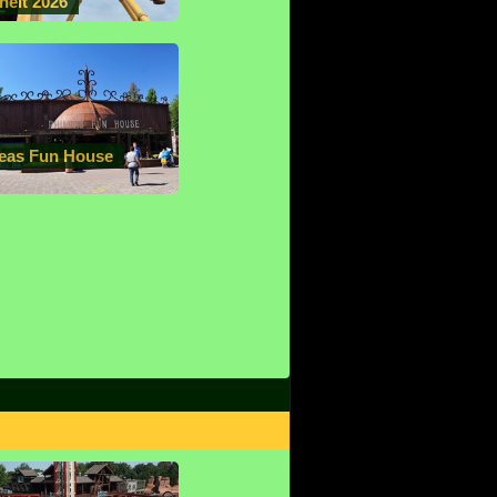
heit 2026
leas Fun House