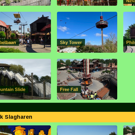
Neu
belbaan
Sky Tower
Phi
untain Slide
Free Fall
rk Slagharen