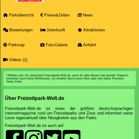
Parkübersicht
Preise&Zeiten
News
Bewertungen
Unterkunft
Attraktionen
Parkmap
Foto-Galerie
Anfahrt
Videos (1)
*Affiliate Link: Ihr unterstützt Freizeitpark-Welt.de, wenn ihr über diesen Link bestellt. Dadurch
entstehen euch keine Mehrkosten, wir erhalten durch euren Klick aber eine kleine Provision.
Vielen Dank.
Über Freizeitpark-Welt.de
Freizeitpark-Welt.de ist eines der größten deutschsprachigen
Internetmagazine rund um Freizeitparks und Zoos und informiert seine
Leser tagesaktuell über Neuigkeiten aus den Parks.
Freizeitpark-Welt.de ist auch auf: