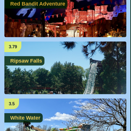
Red Bandit Adventure
3.79
Ripsaw Falls
3.5
White Water