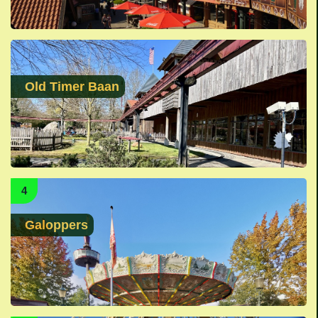
Old Timer Baan
4
Galoppers