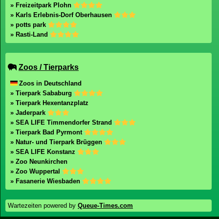
» Freizeitpark Plohn
» Karls Erlebnis-Dorf Oberhausen
» potts park
» Rasti-Land
Zoos / Tierparks
Zoos in Deutschland
» Tierpark Sababurg
» Tierpark Hexentanzplatz
» Jaderpark
» SEA LIFE Timmendorfer Strand
» Tierpark Bad Pyrmont
» Natur- und Tierpark Brüggen
» SEA LIFE Konstanz
» Zoo Neunkirchen
» Zoo Wuppertal
» Fasanerie Wiesbaden
Wartezeiten powered by
Queue-Times.com