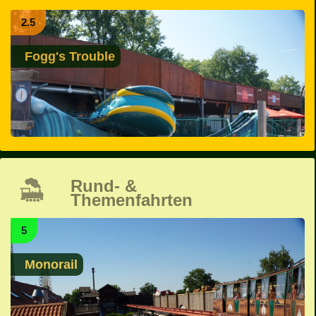
2.5
Fogg's Trouble
Rund- &
Themenfahrten
5
Monorail