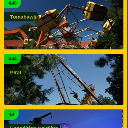
4.48
Tomahawk
4.44
Pirat
4.4