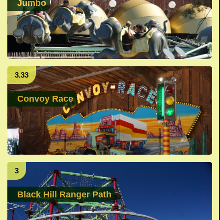
Jumbo
3.33
Convoy Race
3
Black Hill Ranger Path