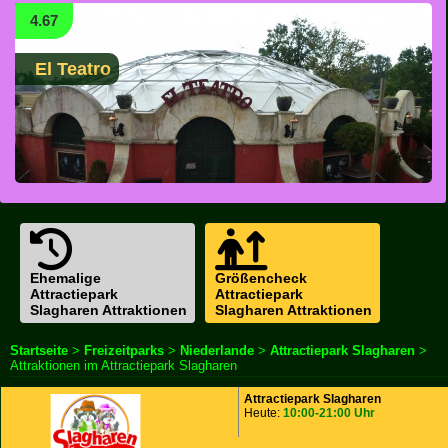
4.67
El Teatro
Ehemalige
Größencheck
Attractiepark
Attractiepark
Slagharen Attraktionen
Slagharen Attraktionen
Startseite
>
Freizeitparks
>
Niederlande
>
Attractiepark Slagharen
>
Attraktionen im Attractiepark Slagharen
Attractiepark Slagharen
Heute:
10:00-21:00 Uhr