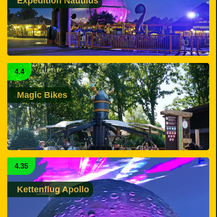
Expedition Nautilus
4.4
Magic Bikes
4.35
Kettenflug Apollo