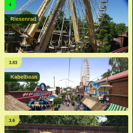
4
Riesenrad
3.83
Kabelbaan
3.6