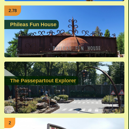
2.78
Phileas Fun House
The Passepartout Explorer
2