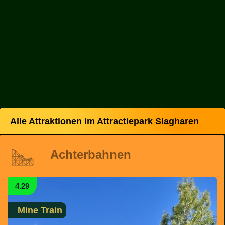
Alle Attraktionen im Attractiepark Slagharen
Achterbahnen
4.29
Mine Train