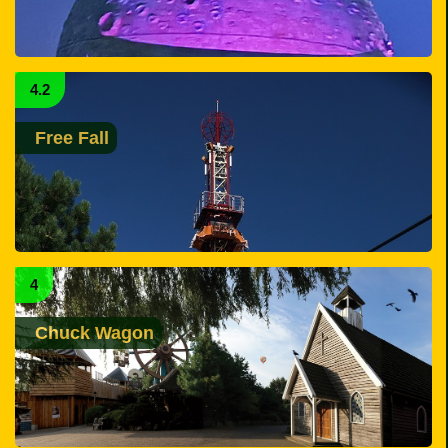
4.2
Free Fall
4
Chuck Wagon