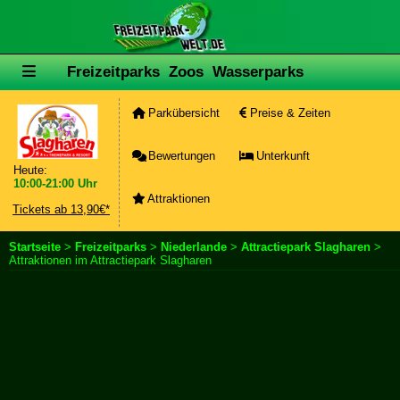
Freizeitparks
Zoos
Wasserparks
Parkübersicht
Preise & Zeiten
Bewertungen
Unterkunft
Heute:
10:00-21:00 Uhr
Attraktionen
Tickets ab 13,90€*
Startseite
>
Freizeitparks
>
Niederlande
>
Attractiepark Slagharen
>
Attraktionen im Attractiepark Slagharen