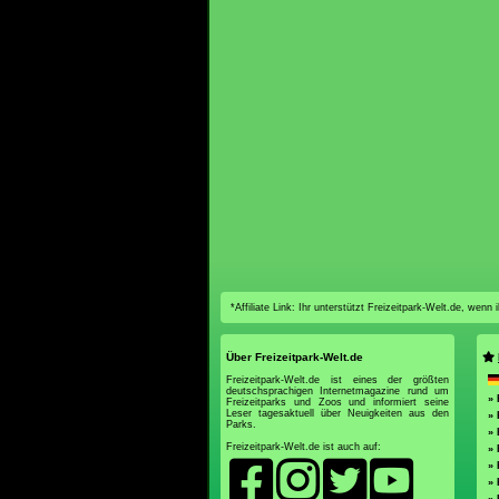
*Affiliate Link: Ihr unterstützt Freizeitpark-Welt.de, wen
Über Freizeitpark-Welt.de
Freizeitpark-Welt.de ist eines der größten
deutschsprachigen Internetmagazine rund um
» 
Freizeitparks und Zoos und informiert seine
Leser tagesaktuell über Neuigkeiten aus den
» 
Parks.
» 
Freizeitpark-Welt.de ist auch auf:
»
» 
» 
» 