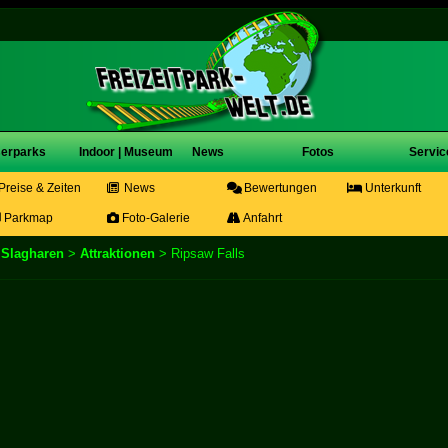
erparks
Indoor | Museum
News
Fotos
Servic
Preise & Zeiten
News
Bewertungen
Unterkunft
Parkmap
Foto-Galerie
Anfahrt
k Slagharen
>
Attraktionen
> Ripsaw Falls