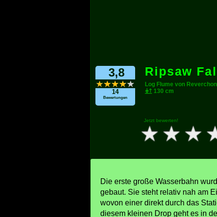
Ripsaw Fal
3,8
Log Flume von Reverchon
130 cm
14
Bewertungen
Jetzt bewerten!
Die erste große Wasserbahn wurd
gebaut. Sie steht relativ nah am 
wovon einer direkt durch das Sta
diesem kleinen Drop geht es in de