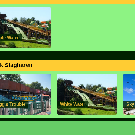
ite Water
rk Slagharen
gg's Trouble
White Water
Sky