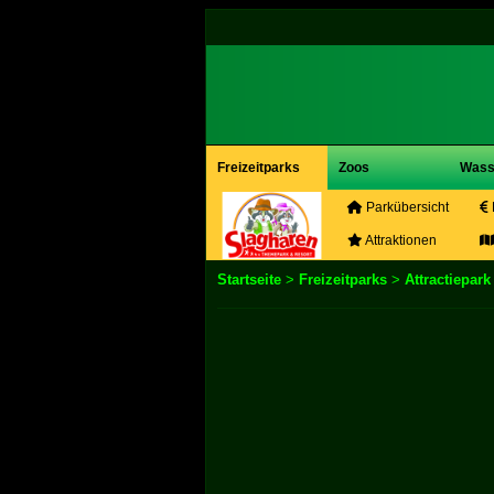
Freizeitparks
Zoos
Wass
Parkübersicht
Attraktionen
Startseite
>
Freizeitparks
>
Attractiepar