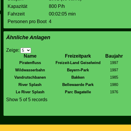
Kapazität
800 P/h
Fahrzeit
00:02:05 min
Personen pro Boot
4
Ähnliche Anlagen
Zeige:
Name
Freizeitpark
Baujahr
Piratenfluss
Freizeit-Land Geiselwind
1997
Wildwasserbahn
Bayern-Park
1997
Vandrutschbanen
Bakken
1985
River Splash
Bellewaerde Park
1980
Le River Splash
Parc Bagatelle
1976
Show 5 of 5 records