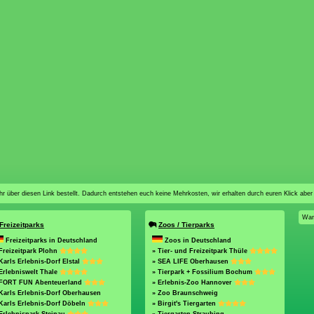
n ihr über diesen Link bestellt. Dadurch entstehen euch keine Mehrkosten, wir erhalten durch euren Klick aber
War
Freizeitparks
Zoos / Tierparks
Freizeitparks in Deutschland
Zoos in Deutschland
Freizeitpark Plohn
» Tier- und Freizeitpark Thüle
Karls Erlebnis-Dorf Elstal
» SEA LIFE Oberhausen
Erlebniswelt Thale
» Tierpark + Fossilium Bochum
 FORT FUN Abenteuerland
» Erlebnis-Zoo Hannover
Karls Erlebnis-Dorf Oberhausen
» Zoo Braunschweig
Karls Erlebnis-Dorf Döbeln
» Birgit's Tiergarten
Erlebnispark Steinau
» Tiergarten Straubing