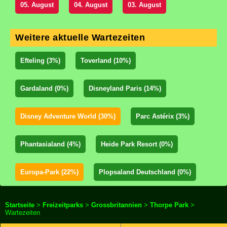
05. August
04. August
03. August
Weitere aktuelle Wartezeiten
Efteling (3%)
Toverland (10%)
Gardaland (0%)
Disneyland Paris (14%)
Disney Adventure World (30%)
Parc Astérix (3%)
Phantasialand (4%)
Heide Park Resort (0%)
Europa-Park (22%)
Plopsaland Deutschland (0%)
Startseite
>
Freizeitparks
>
Grossbritannien
>
Thorpe Park
>
Wartezeiten