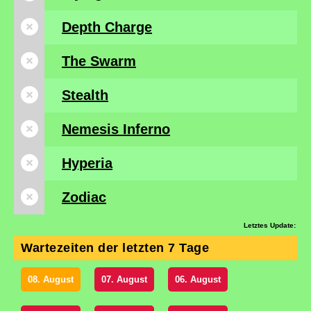
Depth Charge
The Swarm
Stealth
Nemesis Inferno
Hyperia
Zodiac
Letztes Update:
Wartezeiten der letzten 7 Tage
08. August
07. August
06. August