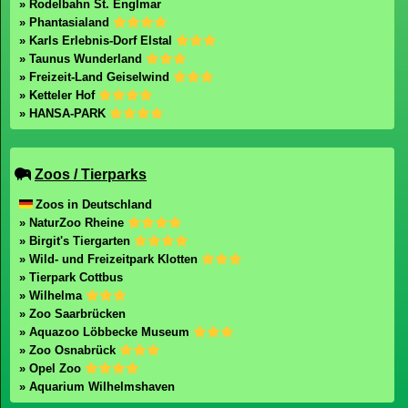
» Rodelbahn St. Englmar
» Phantasialand
» Karls Erlebnis-Dorf Elstal
» Taunus Wunderland
» Freizeit-Land Geiselwind
» Ketteler Hof
» HANSA-PARK
Zoos / Tierparks
Zoos in Deutschland
» NaturZoo Rheine
» Birgit's Tiergarten
» Wild- und Freizeitpark Klotten
» Tierpark Cottbus
» Wilhelma
» Zoo Saarbrücken
» Aquazoo Löbbecke Museum
» Zoo Osnabrück
» Opel Zoo
» Aquarium Wilhelmshaven