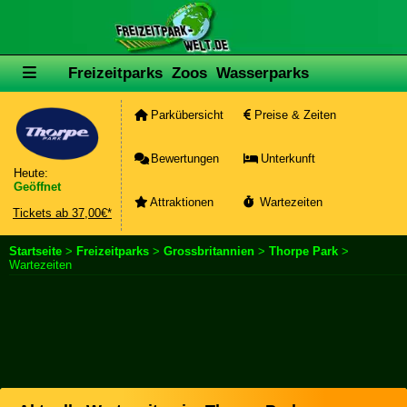
Freizeitparks
Zoos
Wasserparks
Parkübersicht
Preise & Zeiten
Bewertungen
Unterkunft
Heute:
Geöffnet
Attraktionen
Wartezeiten
Tickets ab 37,00€*
Startseite
>
Freizeitparks
>
Grossbritannien
>
Thorpe Park
>
Wartezeiten