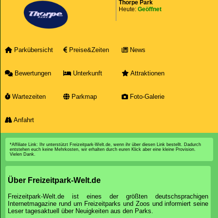
Thorpe Park
Heute:
Geöffnet
Parkübersicht
Preise&Zeiten
News
Bewertungen
Unterkunft
Attraktionen
Wartezeiten
Parkmap
Foto-Galerie
Anfahrt
*Affiliate Link: Ihr unterstützt Freizeitpark-Welt.de, wenn ihr über diesen Link bestellt. Dadurch
entstehen euch keine Mehrkosten, wir erhalten durch euren Klick aber eine kleine Provision.
Vielen Dank.
Über Freizeitpark-Welt.de
Freizeitpark-Welt.de ist eines der größten deutschsprachigen
Internetmagazine rund um Freizeitparks und Zoos und informiert seine
Leser tagesaktuell über Neuigkeiten aus den Parks.