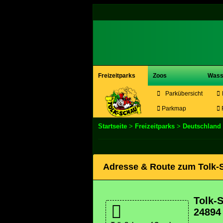
Freizeitparks
Zoos
Wass
Parkübersicht
Parkmap
F
Startseite
>
Freizeitparks
>
Deutschland
Adresse & Route zum Tolk-
Tolk-
24894