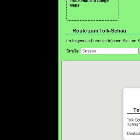
Tolk-Schau auf Google
Maps
Route zum Tolk-Schau
Im folgenden Formular können Sie ihre S
Straße:
To
Tolk-Sc
24894 T
Deutsc