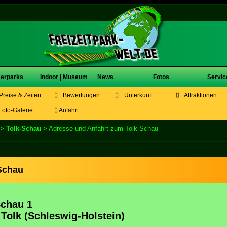
erparks
Indoor | Museum
News
Fotos
Servic
Preise & Zeiten
Bewertungen
Unterkunft
Attraktionen
oto-Galerie
Anfahrt
>
Tolk-Schau
> Adresse und Anfahrt zum Tolk-Schau
Schau
Schau 1
 Tolk (Schleswig-Holstein)