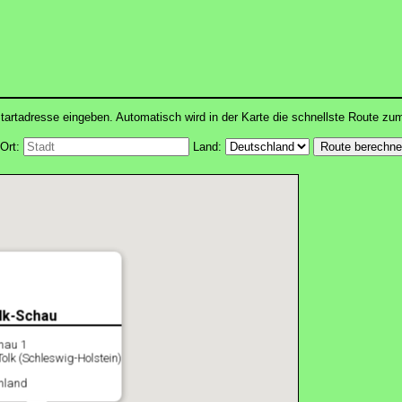
tartadresse eingeben. Automatisch wird in der Karte die schnellste Route zu
Ort:
Land:
lk-Schau
hau 1
olk (Schleswig-Holstein)
hland