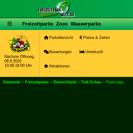
Freizeitparks
Zoos
Wasserparks
Parkübersicht
Preise & Zeiten
Bewertungen
Unterkunft
Nächste Öffnung:
08.8.2026
10:00-18:00 Uhr
Attraktionen
Startseite
>
Freizeitparks
>
Deutschland
>
Tolk-Schau
> Parkmaps