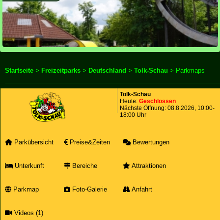
Startseite
>
Freizeitparks
>
Deutschland
>
Tolk-Schau
> Parkmaps
Tolk-Schau
Heute:
Geschlossen
Nächste Öffnung:
08.8.2026
, 10:00-
18:00 Uhr
Parkübersicht
Preise&Zeiten
Bewertungen
Unterkunft
Bereiche
Attraktionen
Parkmap
Foto-Galerie
Anfahrt
Videos (1)