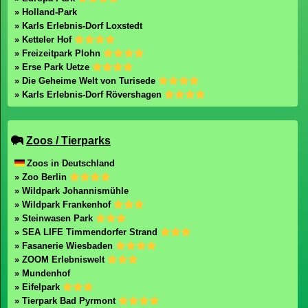
» Holland-Park
» Karls Erlebnis-Dorf Loxstedt
» Ketteler Hof
» Freizeitpark Plohn
» Erse Park Uetze
» Die Geheime Welt von Turisede
» Karls Erlebnis-Dorf Rövershagen
Zoos / Tierparks
Zoos in Deutschland
» Zoo Berlin
» Wildpark Johannismühle
» Wildpark Frankenhof
» Steinwasen Park
» SEA LIFE Timmendorfer Strand
» Fasanerie Wiesbaden
» ZOOM Erlebniswelt
» Mundenhof
» Eifelpark
» Tierpark Bad Pyrmont