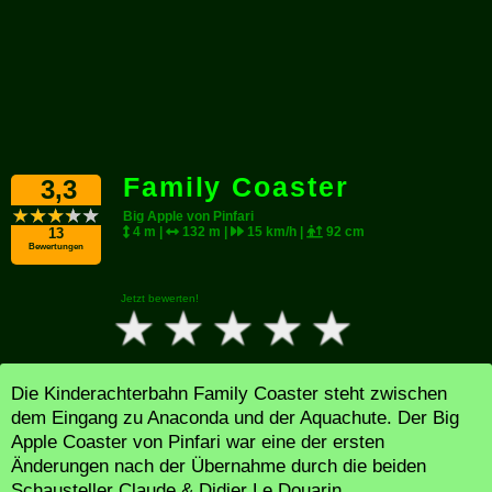
Family Coaster
3,3
Big Apple von Pinfari
4 m |
132 m |
15 km/h |
92 cm
13
Bewertungen
Jetzt bewerten!
Die Kinderachterbahn Family Coaster steht zwischen
dem Eingang zu Anaconda und der Aquachute. Der Big
Apple Coaster von Pinfari war eine der ersten
Änderungen nach der Übernahme durch die beiden
Schausteller Claude & Didier Le Douarin.