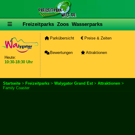
Freizeitparks
Zoos
Wasserparks
Parkübersicht
Preise & Zeiten
Bewertungen
Attraktionen
Heute:
10:30-18:30 Uhr
Startseite
>
Freizeitparks
>
Walygator Grand Est
>
Attraktionen
>
Family Coaster