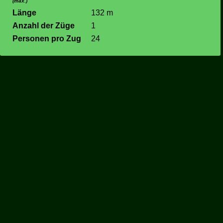
(max.)
Länge
132 m
Anzahl der Züge
1
Personen pro Zug
24