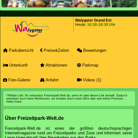
Walygator Grand Est
Heute:
10:30-18:30 Uhr
Parkübersicht
Preise&Zeiten
Bewertungen
Unterkunft
Attraktionen
Parkmap
Foto-Galerie
Anfahrt
Videos (1)
*Affiliate Link: Ihr unterstützt Freizeitpark-Welt.de, wenn ihr über diesen Link bestellt. Dadurch
entstehen euch keine Mehrkosten, wir erhalten durch euren Klick aber eine kleine Provision.
Vielen Dank.
Über Freizeitpark-Welt.de
Freizeitpark-Welt.de ist eines der größten deutschsprachigen
Internetmagazine rund um Freizeitparks und Zoos und informiert seine
Leser tagesaktuell über Neuigkeiten aus den Parks.