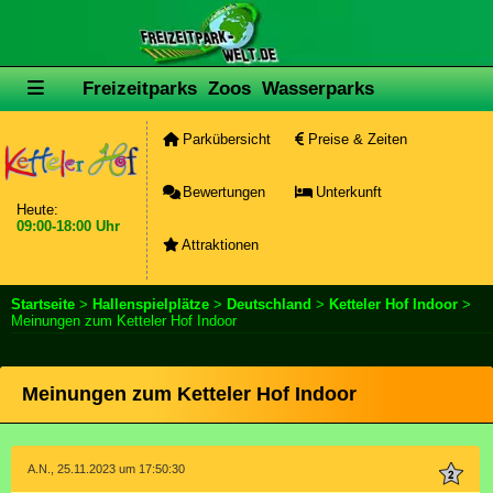
Freizeitparks
Zoos
Wasserparks
Parkübersicht
Preise & Zeiten
Bewertungen
Unterkunft
Heute:
09:00-18:00 Uhr
Attraktionen
Startseite
>
Hallenspielplätze
>
Deutschland
>
Ketteler Hof Indoor
>
Meinungen zum Ketteler Hof Indoor
Meinungen zum Ketteler Hof Indoor
A.N., 25.11.2023 um 17:50:30