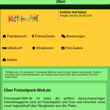
24km)
Ketteler Hof Indoor
Heute:
09:00-18:00 Uhr
Parkübersicht
Preise&Zeiten
Bewertungen
Unterkunft
Attraktionen
Foto-Galerie
Anfahrt
*Affiliate Link: Ihr unterstützt Freizeitpark-Welt.de, wenn ihr über diesen Link bestellt. Dadurch
entstehen euch keine Mehrkosten, wir erhalten durch euren Klick aber eine kleine Provision.
Vielen Dank.
Über Freizeitpark-Welt.de
Freizeitpark-Welt.de ist eines der größten deutschsprachigen
Internetmagazine rund um Freizeitparks und Zoos und informiert seine
Leser tagesaktuell über Neuigkeiten aus den Parks.