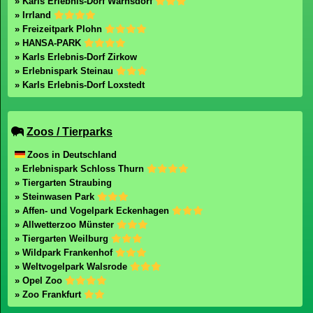
» Karls Erlebnis-Dorf Warnsdorf
» Irrland
» Freizeitpark Plohn
» HANSA-PARK
» Karls Erlebnis-Dorf Zirkow
» Erlebnispark Steinau
» Karls Erlebnis-Dorf Loxstedt
Zoos / Tierparks
Zoos in Deutschland
» Erlebnispark Schloss Thurn
» Tiergarten Straubing
» Steinwasen Park
» Affen- und Vogelpark Eckenhagen
» Allwetterzoo Münster
» Tiergarten Weilburg
» Wildpark Frankenhof
» Weltvogelpark Walsrode
» Opel Zoo
» Zoo Frankfurt