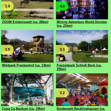
3.9
4.6
ZOOM Erlebniswelt (ca. 26km)
Mining Adventure World Dorsten
(ca. 21km)
3.8
3.3
Wildpark Frankenhof (ca. 13km)
Freizeitpark Schloß Beck (ca.
25km)
3.2
Copa Ca Backum (ca. 19km)
Kinderwelt Recklinghausen (ca.