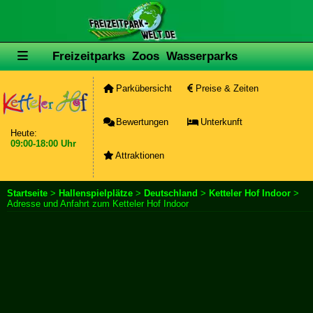
Freizeitparks
Zoos
Wasserparks
Parkübersicht
Preise & Zeiten
Bewertungen
Unterkunft
Heute:
09:00-18:00 Uhr
Attraktionen
Startseite
>
Hallenspielplätze
>
Deutschland
>
Ketteler Hof Indoor
>
Adresse und Anfahrt zum Ketteler Hof Indoor