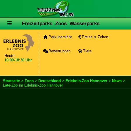
Freizeitparks
Zoos
Wasserparks
Parkübersicht
Preise & Zeiten
Bewertungen
Tiere
Heute:
10:00-18:30 Uhr
Startseite
>
Zoos
>
Deutschland
>
Erlebnis-Zoo Hannover
>
News
>
Late-Zoo im Erlebnis-Zoo Hannover