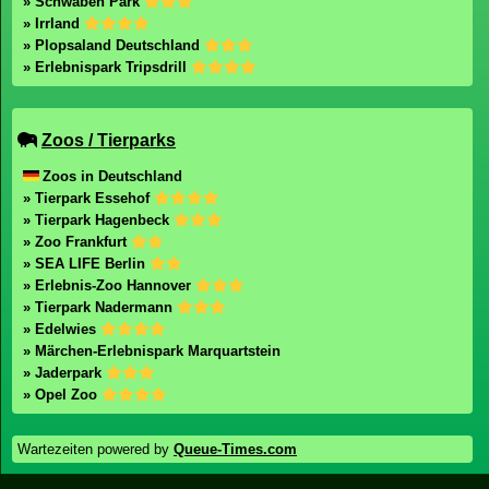
» Schwaben Park
» Irrland
» Plopsaland Deutschland
» Erlebnispark Tripsdrill
Zoos / Tierparks
Zoos in Deutschland
» Tierpark Essehof
» Tierpark Hagenbeck
» Zoo Frankfurt
» SEA LIFE Berlin
» Erlebnis-Zoo Hannover
» Tierpark Nadermann
» Edelwies
» Märchen-Erlebnispark Marquartstein
» Jaderpark
» Opel Zoo
Wartezeiten powered by
Queue-Times.com