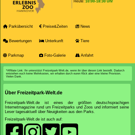
Heute:
10:00-18:30 Uhr
Parkübersicht
Preise&Zeiten
News
Bewertungen
Unterkunft
Tiere
Parkmap
Foto-Galerie
Anfahrt
*Affiliate Link: Ihr unterstützt Freizeitpark-Welt.de, wenn ihr über diesen Link bestellt. Dadurch
entstehen euch keine Mehrkosten, wir erhalten durch euren Klick aber eine kleine Provision.
Vielen Dank.
Über Freizeitpark-Welt.de
Freizeitpark-Welt.de ist eines der größten deutschsprachigen
Internetmagazine rund um Freizeitparks und Zoos und informiert seine
Leser tagesaktuell über Neuigkeiten aus den Parks.
Freizeitpark-Welt.de ist auch auf: