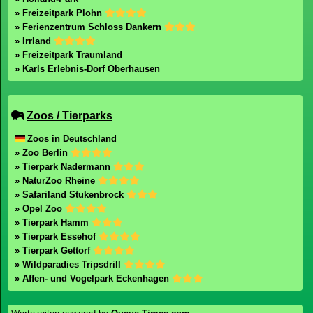
» Freizeitpark Plohn
» Ferienzentrum Schloss Dankern
» Irrland
» Freizeitpark Traumland
» Karls Erlebnis-Dorf Oberhausen
Zoos / Tierparks
Zoos in Deutschland
» Zoo Berlin
» Tierpark Nadermann
» NaturZoo Rheine
» Safariland Stukenbrock
» Opel Zoo
» Tierpark Hamm
» Tierpark Essehof
» Tierpark Gettorf
» Wildparadies Tripsdrill
» Affen- und Vogelpark Eckenhagen