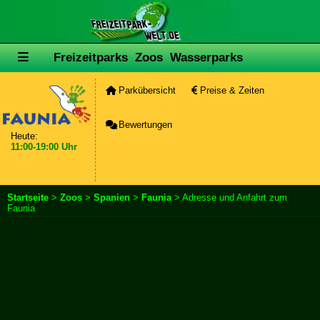
Freizeitparks
Zoos
Wasserparks
Parkübersicht
Preise & Zeiten
Bewertungen
Heute:
11:00-19:00 Uhr
Startseite
>
Zoos
>
Spanien
>
Faunia
> Adresse und Anfahrt zum
Faunia