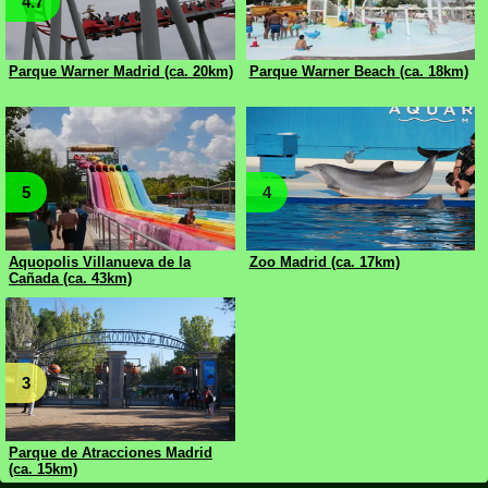
4.7
Parque Warner Madrid (ca. 20km)
Parque Warner Beach (ca. 18km)
5
4
Aquopolis Villanueva de la
Zoo Madrid (ca. 17km)
Cañada (ca. 43km)
3
Parque de Atracciones Madrid
(ca. 15km)