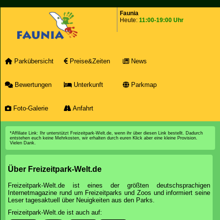
Faunia
Heute:
11:00-19:00 Uhr
Parkübersicht
Preise&Zeiten
News
Bewertungen
Unterkunft
Parkmap
Foto-Galerie
Anfahrt
*Affiliate Link: Ihr unterstützt Freizeitpark-Welt.de, wenn ihr über diesen Link bestellt. Dadurch
entstehen euch keine Mehrkosten, wir erhalten durch euren Klick aber eine kleine Provision.
Vielen Dank.
Über Freizeitpark-Welt.de
Freizeitpark-Welt.de ist eines der größten deutschsprachigen
Internetmagazine rund um Freizeitparks und Zoos und informiert seine
Leser tagesaktuell über Neuigkeiten aus den Parks.
Freizeitpark-Welt.de ist auch auf: