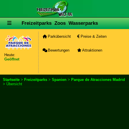
Freizeitparks
Zoos
Wasserparks
Parkübersicht
Preise & Zeiten
Bewertungen
Attraktionen
Heute:
Geöffnet
Startseite
>
Freizeitparks
>
Spanien
>
Parque de Atracciones Madrid
> Übersicht