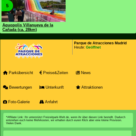
5
Aquopolis Villanueva de la
Cañada (ca. 28km)
Parque de Atracciones Madrid
Heute:
Geöffnet
Parkübersicht
Preise&Zeiten
News
Bewertungen
Unterkunft
Attraktionen
Foto-Galerie
Anfahrt
*Affiliate Link: Ihr unterstützt Freizeitpark-Welt.de, wenn ihr über diesen Link bestellt. Dadurch
entstehen euch keine Mehrkosten, wir erhalten durch euren Klick aber eine kleine Provision.
Vielen Dank.