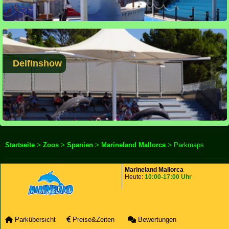
Delfinshow
Startseite
>
Zoos
>
Spanien
>
Marineland Mallorca
> Parkmaps
Marineland Mallorca
Heute:
10:00-17:00 Uhr
Parkübersicht
Preise&Zeiten
Bewertungen