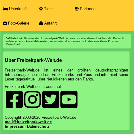
Unterkunft
Tiere
Parkmap
Foto-Galerie
Anfahrt
*Affiliate Link: Ihr unterstützt Freizeitpark-Welt.de, wenn ihr über diesen Link bestellt. Dadurch
entstehen euch keine Mehrkosten, wir erhalten durch euren Klick aber eine kleine Provision.
Vielen Dank.
Über Freizeitpark-Welt.de
Freizeitpark-Welt.de ist eines der größten deutschsprachigen
Internetmagazine rund um Freizeitparks und Zoos und informiert seine
Leser tagesaktuell über Neuigkeiten aus den Parks.
Freizeitpark-Welt.de ist auch auf:
Copyright 2003-2026 Freizeitpark-Welt.de
mail@freizeitpark-welt.de
Impressum
Datenschutz