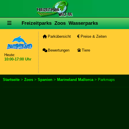
Freizeitparks
Zoos
Wasserparks
Parkübersicht
Preise & Zeiten
Bewertungen
Tiere
Heute:
10:00-17:00 Uhr
Startseite
>
Zoos
>
Spanien
>
Marineland Mallorca
> Parkmaps