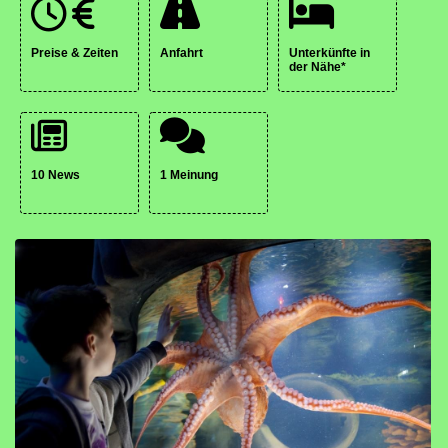
Preise & Zeiten
Anfahrt
Unterkünfte in
der Nähe*
10 News
1 Meinung