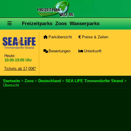
Freizeitparks
Zoos
Wasserparks
Parkübersicht
Preise & Zeiten
Bewertungen
Unterkunft
Heute:
10:00-19:00 Uhr
Tickets ab 17,00€*
Startseite
>
Zoos
>
Deutschland
>
SEA LIFE Timmendorfer Strand
>
Übersicht