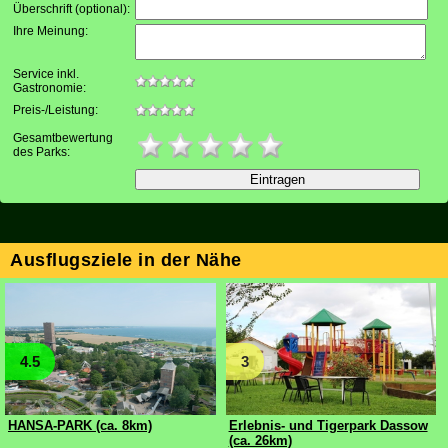
Überschrift (optional)
:
Ihre Meinung
:
Service inkl.
Gastronomie:
Preis-/Leistung:
Gesamtbewertung
des Parks:
Ausflugsziele in der Nähe
4.5
3
HANSA-PARK (ca. 8km)
Erlebnis- und Tigerpark Dassow
(ca. 26km)