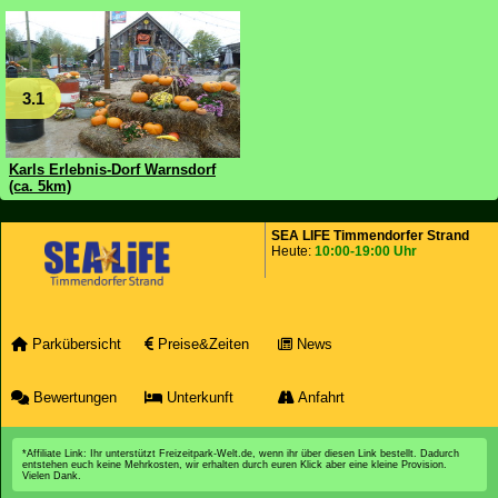
3.1
Karls Erlebnis-Dorf Warnsdorf
(ca. 5km)
SEA LIFE Timmendorfer Strand
Heute:
10:00-19:00 Uhr
Parkübersicht
Preise&Zeiten
News
Bewertungen
Unterkunft
Anfahrt
*Affiliate Link: Ihr unterstützt Freizeitpark-Welt.de, wenn ihr über diesen Link bestellt. Dadurch
entstehen euch keine Mehrkosten, wir erhalten durch euren Klick aber eine kleine Provision.
Vielen Dank.