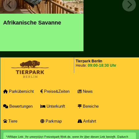
Afrikanische Savanne
Tierpark Berlin
Heute:
09:00-18:30 Uhr
Parkübersicht
Preise&Zeiten
News
Bewertungen
Unterkunft
Bereiche
Tiere
Parkmap
Anfahrt
*Affiliate Link: Ihr unterstützt Freizeitpark-Welt.de, wenn ihr über diesen Link bestellt. Dadurch