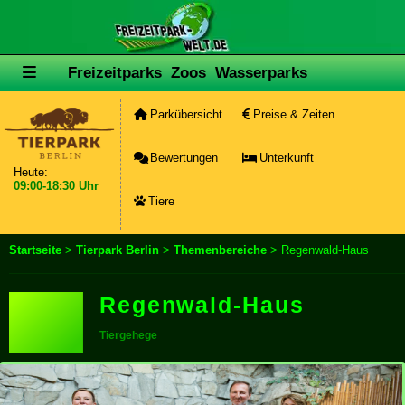
Freizeitparks
Zoos
Wasserparks
Parkübersicht
Preise & Zeiten
Bewertungen
Unterkunft
Heute:
09:00-18:30 Uhr
Tiere
Startseite
>
Tierpark Berlin
>
Themenbereiche
> Regenwald-Haus
Regenwald-Haus
Tiergehege