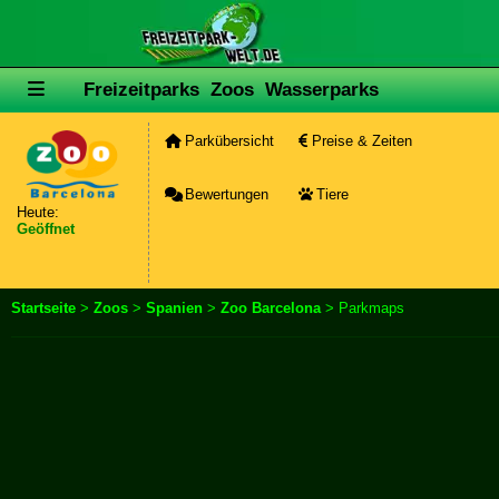
Freizeitparks
Zoos
Wasserparks
Parkübersicht
Preise & Zeiten
Bewertungen
Tiere
Heute:
Geöffnet
Startseite
>
Zoos
>
Spanien
>
Zoo Barcelona
> Parkmaps