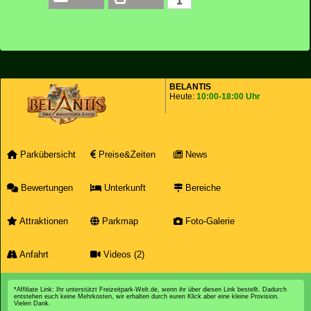
BELANTIS
Heute:
10:00-18:00 Uhr
Parkübersicht
Preise&Zeiten
News
Bewertungen
Unterkunft
Bereiche
Attraktionen
Parkmap
Foto-Galerie
Anfahrt
Videos (2)
*Affiliate Link: Ihr unterstützt Freizeitpark-Welt.de, wenn ihr über diesen Link bestellt. Dadurch
entstehen euch keine Mehrkosten, wir erhalten durch euren Klick aber eine kleine Provision.
Vielen Dank.