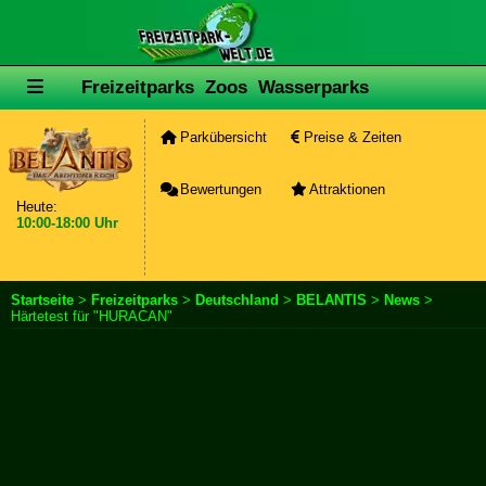
Freizeitparks
Zoos
Wasserparks
Parkübersicht
Preise & Zeiten
Bewertungen
Attraktionen
Heute:
10:00-18:00 Uhr
Startseite
>
Freizeitparks
>
Deutschland
>
BELANTIS
>
News
>
Härtetest für "HURACAN"