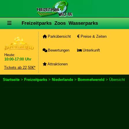
Freizeitparks
Zoos
Wasserparks
Parkübersicht
Preise & Zeiten
Bewertungen
Unterkunft
Heute:
10:00-17:00 Uhr
Attraktionen
Tickets ab 22,50€*
Startseite
>
Freizeitparks
>
Niederlande
>
Bommelwereld
> Übersicht