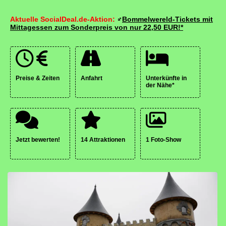
Aktuelle SocialDeal.de-Aktion:
Bommelwereld-Tickets mit
Mittagessen zum Sonderpreis von nur 22,50 EUR!*
Preise & Zeiten
Anfahrt
Unterkünfte in
der Nähe*
Jetzt bewerten!
14 Attraktionen
1 Foto-Show