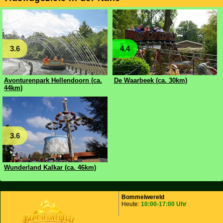
3.6
4.4
Avonturenpark Hellendoorn (ca.
De Waarbeek (ca. 30km)
44km)
3.6
Wunderland Kalkar (ca. 46km)
Bommelwereld
Heute:
10:00-17:00 Uhr