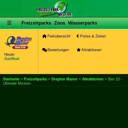
Freizeitparks
Zoos
Wasserparks
Parkübersicht
Preise & Zeiten
Bewertungen
Attraktionen
Heute:
Geöffnet
Startseite
>
Freizeitparks
>
Drayton Manor
>
Attraktionen
> Ben 10 -
Ultimate Mission