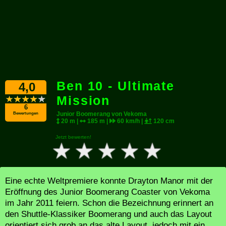
Ben 10 - Ultimate
4,0
Mission
6
Junior Boomerang von Vekoma
Bewertungen
20 m |
185 m |
60 km/h |
120 cm
Jetzt bewerten!
Eine echte Weltpremiere konnte Drayton Manor mit der
Eröffnung des Junior Boomerang Coaster von Vekoma
im Jahr 2011 feiern. Schon die Bezeichnung erinnert an
den Shuttle-Klassiker Boomerang und auch das Layout
orientiert sich grob an das alte Layout, jedoch mit ein