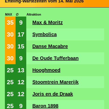
Efteling-Wartezeiten vom 14. Mai 2026
MAX
∅
Attraktion
35
9
Max & Moritz
30
17
Symbolica
30
15
Danse Macabre
30
9
De Oude Tufferbaan
25
13
Hooghmoed
25
12
Stoomtrein Marerijk
25
12
Joris en de Draak
25
9
Baron 1898