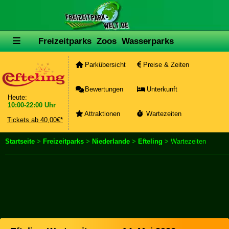
Freizeitparks
Zoos
Wasserparks
Parkübersicht
Preise & Zeiten
Bewertungen
Unterkunft
Heute:
10:00-22:00 Uhr
Attraktionen
Wartezeiten
Tickets ab 40,00€*
Startseite
>
Freizeitparks
>
Niederlande
>
Efteling
> Wartezeiten