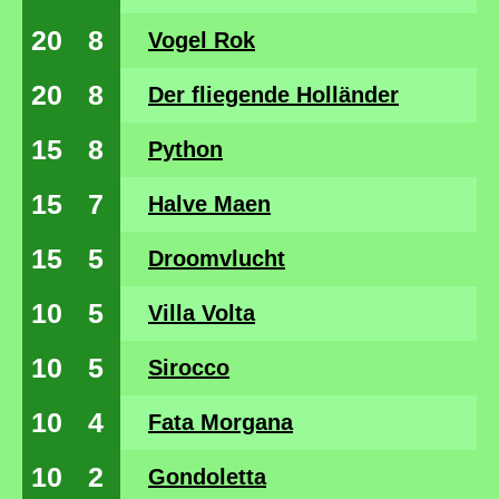
20
8
Vogel Rok
20
8
Der fliegende Holländer
15
8
Python
15
7
Halve Maen
15
5
Droomvlucht
10
5
Villa Volta
10
5
Sirocco
10
4
Fata Morgana
10
2
Gondoletta