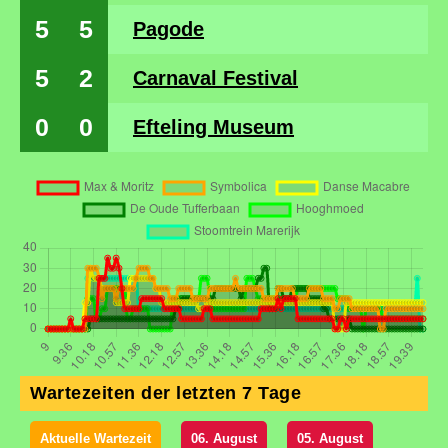
5
5
Pagode
5
2
Carnaval Festival
0
0
Efteling Museum
Wartezeiten der letzten 7 Tage
Aktuelle Wartezeit
06. August
05. August