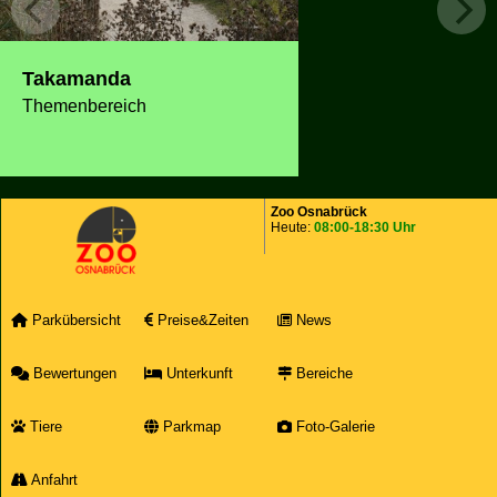
Takamanda
Themenbereich
Zoo Osnabrück
Heute:
08:00-18:30 Uhr
Parkübersicht
Preise&Zeiten
News
Bewertungen
Unterkunft
Bereiche
Tiere
Parkmap
Foto-Galerie
Anfahrt