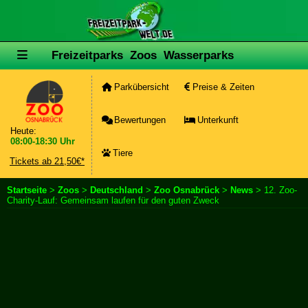
Freizeitparks
Zoos
Wasserparks
Parkübersicht
Preise & Zeiten
Bewertungen
Unterkunft
Heute:
08:00-18:30 Uhr
Tiere
Tickets ab 21,50€*
Startseite
>
Zoos
>
Deutschland
>
Zoo Osnabrück
>
News
> 12. Zoo-
Charity-Lauf: Gemeinsam laufen für den guten Zweck