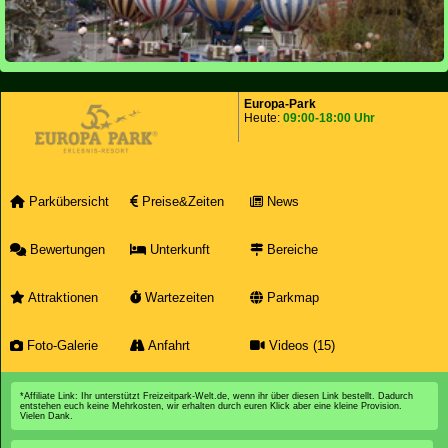
Europa-Park
Heute:
09:00-18:00 Uhr
Parkübersicht
Preise&Zeiten
News
Bewertungen
Unterkunft
Bereiche
Attraktionen
Wartezeiten
Parkmap
Foto-Galerie
Anfahrt
Videos (15)
*Affiliate Link: Ihr unterstützt Freizeitpark-Welt.de, wenn ihr über diesen Link bestellt. Dadurch
entstehen euch keine Mehrkosten, wir erhalten durch euren Klick aber eine kleine Provision.
Vielen Dank.