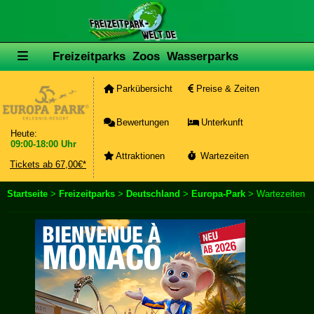
Freizeitparks
Zoos
Wasserparks
Parkübersicht
Preise & Zeiten
Bewertungen
Unterkunft
Heute:
09:00-18:00 Uhr
Attraktionen
Wartezeiten
Tickets ab 67,00€*
Startseite
>
Freizeitparks
>
Deutschland
>
Europa-Park
> Wartezeiten