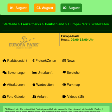
04. August
03. August
02. August
Startseite
>
Freizeitparks
>
Deutschland
>
Europa-Park
> Wartezeiten
Europa-Park
Heute:
09:00-18:00 Uhr
Parkübersicht
Preise&Zeiten
News
Bewertungen
Unterkunft
Bereiche
Attraktionen
Wartezeiten
Parkmap
Foto-Galerie
Anfahrt
Videos (15)
*Affiliate Link: Ihr unterstützt Freizeitpark-Welt.de, wenn ihr über diesen Link bestellt. Dadurch
entstehen euch keine Mehrkosten, wir erhalten durch euren Klick aber eine kleine Provision.