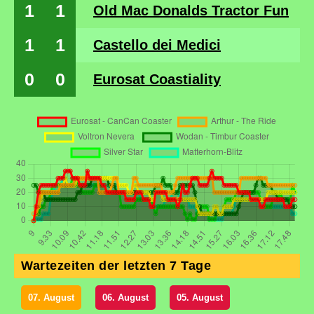
1
1
Old Mac Donalds Tractor Fun
1
1
Castello dei Medici
0
0
Eurosat Coastiality
Wartezeiten der letzten 7 Tage
07. August
06. August
05. August