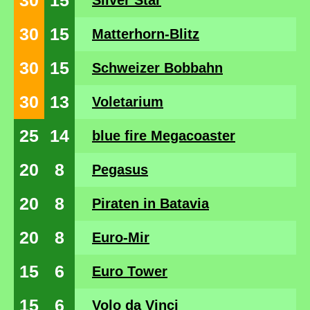
30
15
Silver Star
30
15
Matterhorn-Blitz
30
15
Schweizer Bobbahn
30
13
Voletarium
25
14
blue fire Megacoaster
20
8
Pegasus
20
8
Piraten in Batavia
20
8
Euro-Mir
15
6
Euro Tower
15
6
Volo da Vinci