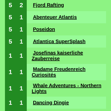
5
2
Fjord Rafting
5
1
Abenteuer Atlantis
5
1
Poseidon
5
1
Atlantica SuperSplash
Josefinas kaiserliche
1
1
Zauberreise
Madame Freudenreich
1
1
Curiosités
Whale Adventures - Northern
1
1
Lights
1
1
Dancing Dingie