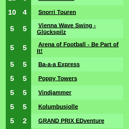
10
4
Snorri Touren
Vienna Wave Swing -
5
5
Glückspilz
Arena of Football - Be Part of
5
5
It!
5
5
Ba-a-a Express
5
5
Poppy Towers
5
5
Vindjammer
5
5
Kolumbusjolle
5
2
GRAND PRIX EDventure