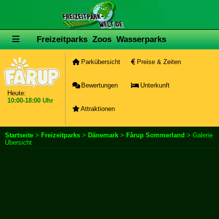
Freizeitparks
Zoos
Wasserparks
Parkübersicht
Preise & Zeiten
Bewertungen
Unterkunft
Heute:
10:00-18:00 Uhr
Attraktionen
Startseite
>
Freizeitparks
>
Dänemark
>
Fårup Sommerland
> Galerie
Übersicht