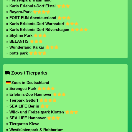
» Freizeitpark Traumland
» Karls Erlebnis-Dorf Elstal
» Bayern-Park
» FORT FUN Abenteuerland
» Karls Erlebnis-Dorf Warnsdorf
» Karls Erlebnis-Dorf Rövershagen
» Skyline Park
» BELANTIS
» Wunderland Kalkar
» potts park
Zoos / Tierparks
Zoos in Deutschland
» Serengeti-Park
» Erlebnis-Zoo Hannover
» Tierpark Gettorf
» SEA LIFE Berlin
» Wild- und Freizeitpark Klotten
» SEA LIFE Hannover
» Tiergarten Kleve
» Westküstenpark & Robbarium