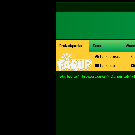
Freizeitparks
Zoos
Wass
Parkübersicht
Parkmap
Startseite
>
Freizeitparks
>
Dänemark
>