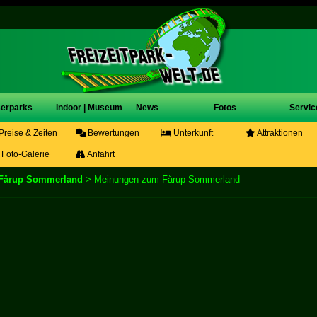
erparks
Indoor | Museum
News
Fotos
Servic
Preise & Zeiten
Bewertungen
Unterkunft
Attraktionen
Foto-Galerie
Anfahrt
Fårup Sommerland
> Meinungen zum Fårup Sommerland