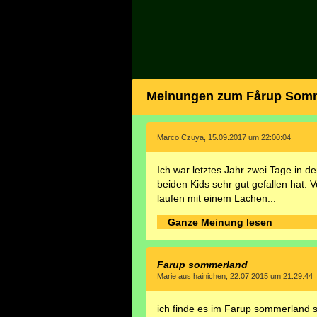
Meinungen zum Fårup Som
Marco Czuya, 15.09.2017 um 22:00:04
Ich war letztes Jahr zwei Tage in 
beiden Kids sehr gut gefallen hat. V
laufen mit einem Lachen...
Ganze Meinung lesen
Farup sommerland
Marie aus hainichen, 22.07.2015 um 21:29:44
ich finde es im Farup sommerland se