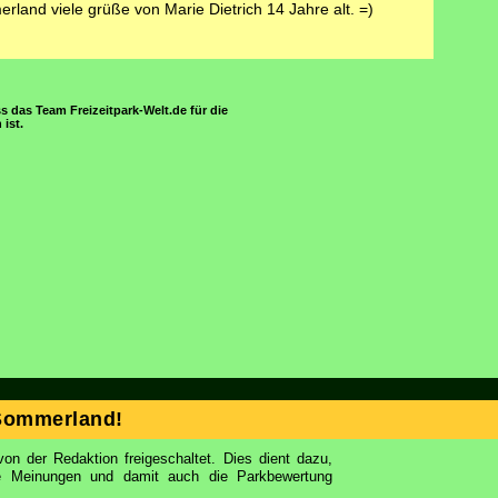
land viele grüße von Marie Dietrich 14 Jahre alt. =)
s das Team Freizeitpark-Welt.de für die
ist.
Sommerland!
on der Redaktion freigeschaltet. Dies dient dazu,
ie Meinungen und damit auch die Parkbewertung