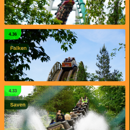
4.36
Falken
4.33
Saven