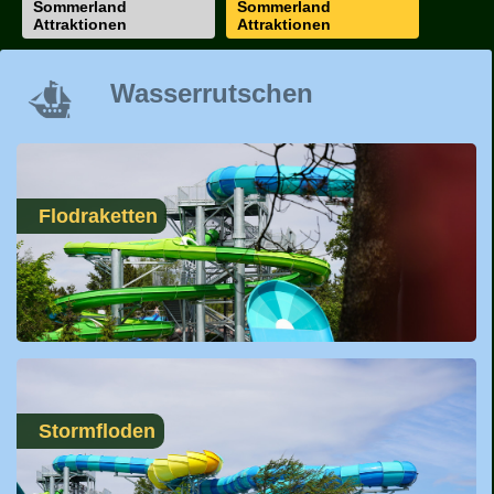
Sommerland
Sommerland
Attraktionen
Attraktionen
Wasserrutschen
Flodraketten
Stormfloden