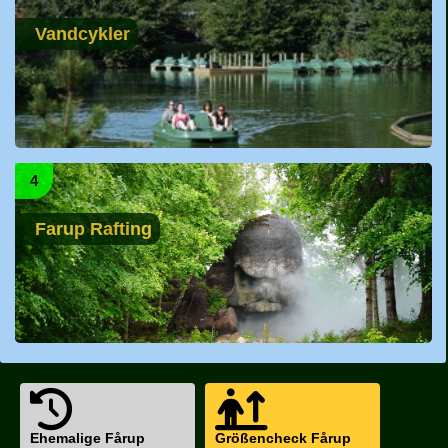
Vandcykler
4
Farup Rafting
Ehemalige Fårup
Größencheck Fårup