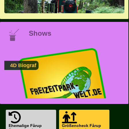
Shows
4D Biograf
Ehemalige Fårup
Größencheck Fårup