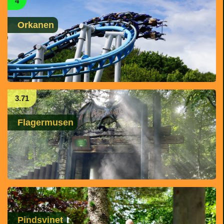
4
Orkanen
3.71
Flagermusen
Pindsvinet