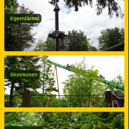
Egerntårnet
Skovsusen