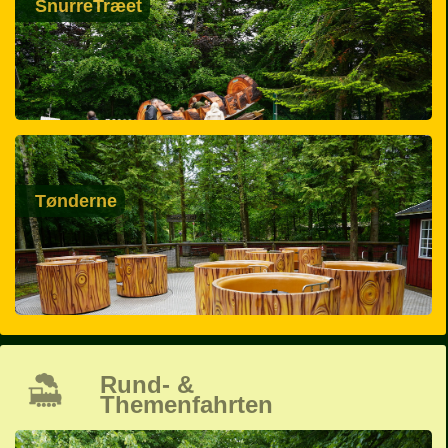
SnurreTræet
Tønderne
Rund- &
Themenfahrten