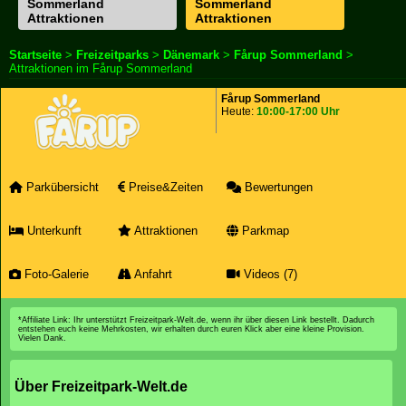
Sommerland
Sommerland
Attraktionen
Attraktionen
Startseite
>
Freizeitparks
>
Dänemark
>
Fårup Sommerland
>
Attraktionen im Fårup Sommerland
Fårup Sommerland
Heute:
10:00-17:00 Uhr
Parkübersicht
Preise&Zeiten
Bewertungen
Unterkunft
Attraktionen
Parkmap
Foto-Galerie
Anfahrt
Videos (7)
*Affiliate Link: Ihr unterstützt Freizeitpark-Welt.de, wenn ihr über diesen Link bestellt. Dadurch
entstehen euch keine Mehrkosten, wir erhalten durch euren Klick aber eine kleine Provision.
Vielen Dank.
Über Freizeitpark-Welt.de