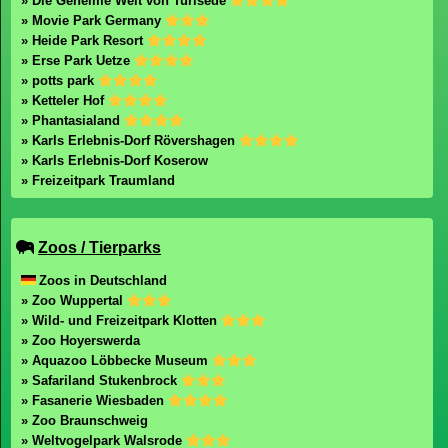
» Die Geheime Welt von Turisede
» Movie Park Germany
» Heide Park Resort
» Erse Park Uetze
» potts park
» Ketteler Hof
» Phantasialand
» Karls Erlebnis-Dorf Rövershagen
» Karls Erlebnis-Dorf Koserow
» Freizeitpark Traumland
Zoos / Tierparks
Zoos in Deutschland
» Zoo Wuppertal
» Wild- und Freizeitpark Klotten
» Zoo Hoyerswerda
» Aquazoo Löbbecke Museum
» Safariland Stukenbrock
» Fasanerie Wiesbaden
» Zoo Braunschweig
» Weltvogelpark Walsrode