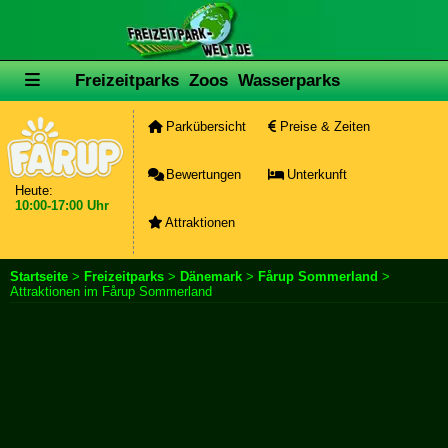
Freizeitparks
Zoos
Wasserparks
Parkübersicht
Preise & Zeiten
Bewertungen
Unterkunft
Heute:
10:00-17:00 Uhr
Attraktionen
Startseite
>
Freizeitparks
>
Dänemark
>
Fårup Sommerland
>
Attraktionen im Fårup Sommerland