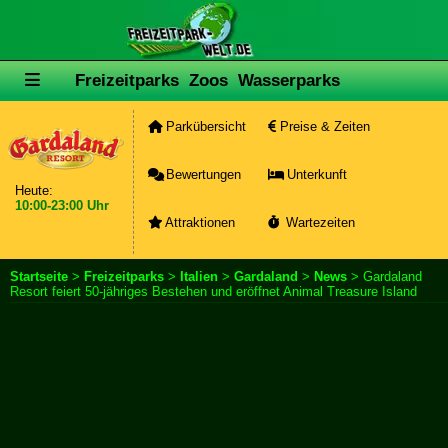
Freizeitparks
Zoos
Wasserparks
Parkübersicht
Preise & Zeiten
Bewertungen
Unterkunft
Heute:
10:00-23:00 Uhr
Attraktionen
Wartezeiten
Startseite
>
Freizeitparks
>
Italien
>
Gardaland
>
News
> Gardaland
Resort feiert 50-jähriges Bestehen und eröffnet Animal Treasure Island