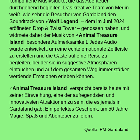
gründliche Recherche, um sicherzustellen, dass jede
Figur und jedes Erzählelement unvergesslich und
ansprechend ist“, erklärt Mollie Page, Creative
Producer bei Merlin Magic Making. „Wir haben
fortschrittliche Technologien mit einem fesselnden
narrativen Konzept kombiniert, um eine
außergewöhnliche Welt zu schaffen, in der sich die
Besucherinnen und Besucher mit den Protagonisten
identifizieren und verbinden können“.
Die Liebe zum Detail spiegelt sich auch im
Soundtrack wider: Er bietet über 25 speziell
komponierte Musikstücke, die das Abenteuer
durchgehend begleiten. Das kreative Team von Merlin
weiß, wie sehr die Besucher von Gardaland den
Soundtrack von
Wolf Legend
– dem im Juni 2024
eröffneten Drop & Twist Tower – genossen haben, und
widmete daher der Musik von
Animal Treasure
Island
besondere Aufmerksamkeit. Jedes Audio
wurde entwickelt, um eine echte emotionale Zeitleiste
zu erstellen und die Gäste auf eine Reise zu