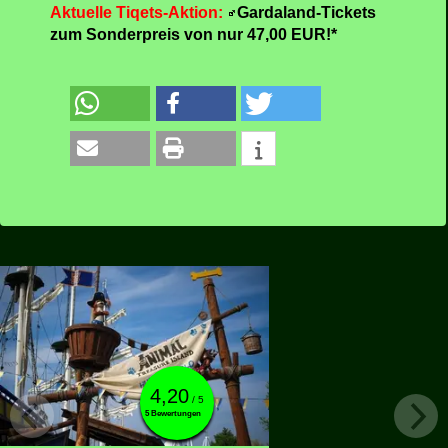
begleiten, bei der sie in suggestive Atmosphären
eintauchen und auf dem gesamten Weg immer stärker
werdende Emotionen erleben können.
Animal Treasure Island
verspricht bereits heute mit
seiner Einweihung, eine der aufregendsten und
innovativsten Attraktionen zu sein, die es jemals in
Gardaland gab: Ein perfektes Geschenk, um 50 Jahre
Magie, Spaß und Abenteuer zu feiern.
Quelle: PM Gardaland
Aktuelle Tiqets-Aktion:
Gardaland-Tickets
zum Sonderpreis von nur 47,00 EUR!*