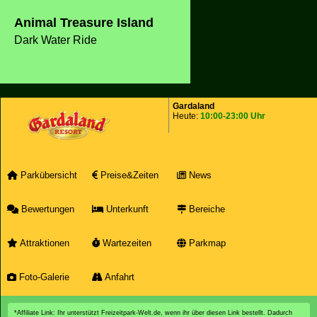
4,20
/ 5
5 Bewertungen
Animal Treasure Island
Dark Water Ride
Gardaland
Heute:
10:00-23:00 Uhr