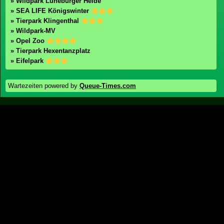
» FORT FUN Abenteuerland
» Abenteuer Alm
» Freizeit-Land Geiselwind
» Plopsaland Deutschland
Zoos / Tierparks
Zoos in Deutschland
» Tiergarten Straubing
» Tierpark Nadermann
» Märchen-Erlebnispark Marquartstein
» Wildpark Lüneburger Heide
» SEA LIFE Königswinter
» Tierpark Klingenthal
» Wildpark-MV
» Opel Zoo
» Tierpark Hexentanzplatz
» Eifelpark
Wartezeiten powered by
Queue-Times.com