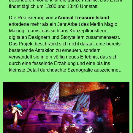
Zur Stärkung der Verbindung mit der Erzählwelt von
Animal Treasure Island
bietet Gardaland ein
exklusives Meet & Greet mit den Hauptfiguren von
Animal Treasure Island
an. Besucherinnen und
Besucher haben die Gelegenheit, Captain Nine Lives
ganz aus der Nähe zu begegnen – gemeinsam mit
den unzertrennlichen Freunden Bubbles und Dax
Danger sowie dem furchteinflößenden Rivalen
Captain Blackbear und seiner Bande. Ein
Erinnerungsfoto macht dieses Erlebnis zu einem ganz
besonderen Moment für die ganze Familie. Das Event
findet täglich um 13:00 und 13:40 Uhr statt.
Die Realisierung von
Animal Treasure Island
erforderte mehr als ein Jahr Arbeit des Merlin Magic
Making Teams, das sich aus Konzeptkünstlern,
digitalen Designern und Storytellern zusammensetzt.
Das Projekt beschränkt sich nicht darauf, eine bereits
bestehende Attraktion zu erneuern, sondern