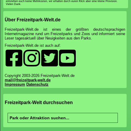
Parkübersicht
Preise&Zeiten
News
Bewertungen
Unterkunft
Bereiche
Attraktionen
Wartezeiten
Parkmap
Foto-Galerie
Anfahrt
*Affiliate Link: Ihr unterstützt Freizeitpark-Welt.de, wenn ihr über diesen Link bestellt. Dadurch
entstehen euch keine Mehrkosten, wir erhalten durch euren Klick aber eine kleine Provision.
Vielen Dank.
Über Freizeitpark-Welt.de
Freizeitpark-Welt.de ist eines der größten deutschsprachigen
Internetmagazine rund um Freizeitparks und Zoos und informiert seine
Leser tagesaktuell über Neuigkeiten aus den Parks.
Freizeitpark-Welt.de ist auch auf: