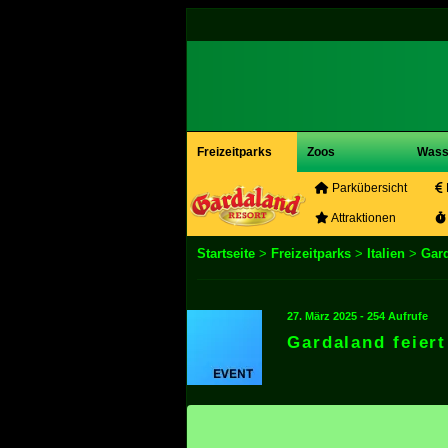
Freizeitparks
Zoos
Wass
Parkübersicht
Attraktionen
Startseite
>
Freizeitparks
>
Italien
>
Gar
27. März 2025 - 254 Aufrufe
Gardaland feiert