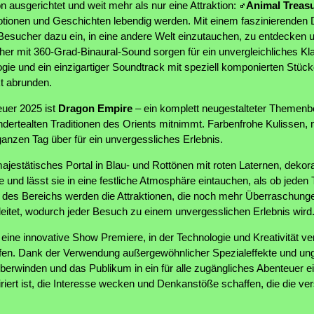
n ausgerichtet und weit mehr als nur eine Attraktion:
Animal Treasu
tionen und Geschichten lebendig werden. Mit einem faszinierenden D
e Besucher dazu ein, in eine andere Welt einzutauchen, zu entdecken 
her mit 360-Grad-Binaural-Sound sorgen für ein unvergleichliches Kl
ie und ein einzigartiger Soundtrack mit speziell komponierten Stück
t abrunden.
euer 2025 ist
Dragon Empire
– ein komplett neugestalteter Themenbe
ndertealten Traditionen des Orients mitnimmt. Farbenfrohe Kulissen,
ganzen Tag über für ein unvergessliches Erlebnis.
jestätisches Portal in Blau- und Rottönen mit roten Laternen, dekor
e und lässt sie in eine festliche Atmosphäre eintauchen, als ob jeden
des Bereichs werden die Attraktionen, die noch mehr Überraschunge
leitet, wodurch jeder Besuch zu einem unvergesslichen Erlebnis wird
 eine innovative Show Premiere, in der Technologie und Kreativität v
ffen. Dank der Verwendung außergewöhnlicher Spezialeffekte und ungl
berwinden und das Publikum in ein für alle zugängliches Abenteuer e
riert ist, die Interesse wecken und Denkanstöße schaffen, die die v