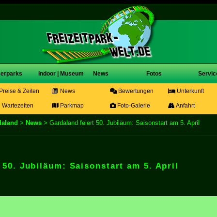
erparks
Indoor | Museum
News
Fotos
Servic
Preise & Zeiten
News
Bewertungen
Unterkunft
Wartezeiten
Parkmap
Foto-Galerie
Anfahrt
daland
>
News
> Gardaland feiert 50. Jubiläum: Saisonstart am 5. April
 50. Jubiläum: Saisonstart am 5. April