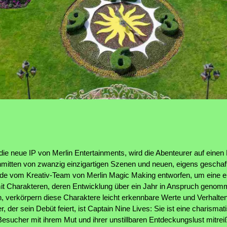
die neue IP von Merlin Entertainments, wird die Abenteurer auf einen
nmitten von zwanzig einzigartigen Szenen und neuen, eigens gescha
de vom Kreativ-Team von Merlin Magic Making entworfen, um eine e
it Charakteren, deren Entwicklung über ein Jahr in Anspruch genom
n, verkörpern diese Charaktere leicht erkennbare Werte und Verhalt
, der sein Debüt feiert, ist Captain Nine Lives: Sie ist eine charism
Besucher mit ihrem Mut und ihrer unstillbaren Entdeckungslust mitreiß