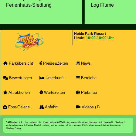
Log Flume
Ferienhaus-Siedlung
Heide Park Resort
Heute:
10:00-18:00 Uhr
Parkübersicht
Preise&Zeiten
News
Bewertungen
Unterkunft
Bereiche
Attraktionen
Wartezeiten
Parkmap
Foto-Galerie
Anfahrt
Videos (1)
*Affiliate Link: Ihr unterstützt Freizeitpark-Welt.de, wenn ihr über diesen Link bestellt. Dadurch
entstehen euch keine Mehrkosten, wir erhalten durch euren Klick aber eine kleine Provision.
Vielen Dank.