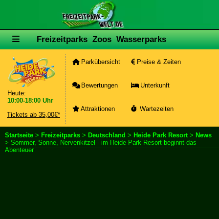
Freizeitparks
Zoos
Wasserparks
Parkübersicht
Preise & Zeiten
Bewertungen
Unterkunft
Heute:
10:00-18:00 Uhr
Attraktionen
Wartezeiten
Tickets ab 35,00€*
Startseite
>
Freizeitparks
>
Deutschland
>
Heide Park Resort
>
News
> Sommer, Sonne, Nervenkitzel - im Heide Park Resort beginnt das
Abenteuer