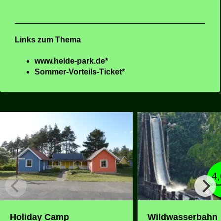
Links zum Thema
www.heide-park.de*
Sommer-Vorteils-Ticket*
4
50 Be
Wildwasserbahn
Holiday Camp