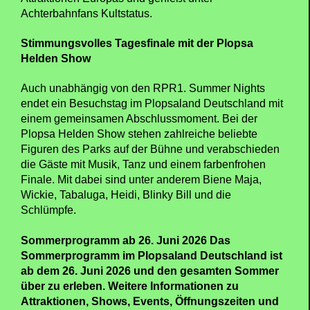
Heidi, Tabaluga, den Schlümpfen, Blinky Bill und den
Super Wings.
Für ältere Kinder, Jugendliche und
Erwachsene ergänzen Attraktionen wie
Sky
Scream,
der Free Fall Tower, der
Lighthouse
Tower
und bigFM
Expedition GeForce
das
Angebot.
Zum 25. Geburtstag von bigFM
Expedition
GeForce
steht zudem ein weiteres Jubiläum im
Fokus. Der mehrfach ausgezeichnete Mega-Coaster
zählt seit Jahren zu den bekanntesten Thrill-
Attraktionen Europas und genießt unter
Achterbahnfans Kultstatus.
Stimmungsvolles Tagesfinale mit der Plopsa
Helden Show
Auch unabhängig von den RPR1. Summer Nights
endet ein Besuchstag im Plopsaland Deutschland mit
einem gemeinsamen Abschlussmoment. Bei der