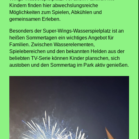
1
2
3
4
5
6
Zu den sommerlichen Highlights zählen unter
anderem DinoSplash,
Wickie Splash,
Maja’s
Blütensplash,
Beach Rescue,
die Tanzenden
Fontänen, der Rieseneimer sowie der große Super-
Wings-Wasserspielplatz. Vor allem Familien mit
Kindern finden hier abwechslungsreiche
Möglichkeiten zum Spielen, Abkühlen und
gemeinsamen Erleben.
Besonders der Super-Wings-Wasserspielplatz ist an
heißen Sommertagen ein wichtiges Angebot für
Familien. Zwischen Wasserelementen,
Spielebereichen und den bekannten Helden aus der
beliebten TV-Serie können Kinder planschen, sich