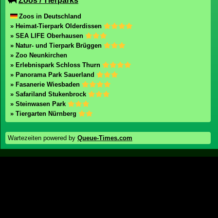
» Abenteuer Alm
» Maximilianpark
» Karls Erlebnis-Dorf Elstal
» Bibi & Tina Freizeitpark
» Karls Erlebnis-Dorf Plech
» Karls Erlebnis-Dorf Rövershagen
» Ferienzentrum Schloss Dankern
» Freizeitpark Schloß Beck
» Ketteler Hof
» Karls Erlebnis-Dorf Koserow
Zoos / Tierparks
Zoos in Deutschland
» Heimat-Tierpark Olderdissen
» SEA LIFE Oberhausen
» Natur- und Tierpark Brüggen
» Zoo Neunkirchen
» Erlebnispark Schloss Thurn
» Panorama Park Sauerland
» Fasanerie Wiesbaden