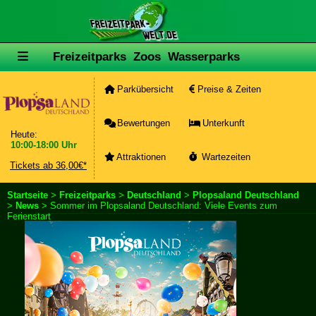
Freizeitparks
Zoos
Wasserparks
Parkübersicht
Preise & Zeiten
Bewertungen
Unterkunft
Heute:
10:00-18:00 Uhr
Attraktionen
Wartezeiten
Tickets ab 36,00€*
Startseite
>
Freizeitparks
>
Deutschland
>
Plopsaland Deutschland
>
News
> Sommer im Plopsaland Deutschland: Viele Events zum
Ferienstart