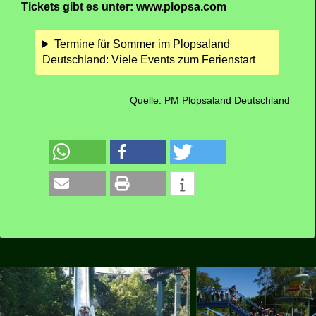
Plopsa Helden Show stehen zahlreiche beliebte
Figuren des Parks auf der Bühne und verabschieden
die Gäste mit Musik, Tanz und einem farbenfrohen
Finale. Mit dabei sind unter anderem Biene Maja,
Wickie, Tabaluga, Heidi, Blinky Bill und die
Schlümpfe.
Sommerprogramm ab 26. Juni 2026 Das
Sommerprogramm im Plopsaland Deutschland ist
ab dem 26. Juni 2026 und den gesamten Sommer
über zu erleben. Weitere Informationen zu
Attraktionen, Shows, Events, Öffnungszeiten und
Tickets gibt es unter: www.plopsa.com
Termine für Sommer im Plopsaland
Deutschland: Viele Events zum Ferienstart
Quelle: PM Plopsaland Deutschland