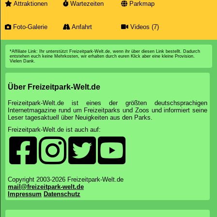
Plopsaland Deutschland
Heute:
10:00-18:00 Uhr
Parkübersicht
Preise&Zeiten
News
Bewertungen
Unterkunft
Bereiche
Attraktionen
Wartezeiten
Parkmap
Foto-Galerie
Anfahrt
Videos (7)
*Affiliate Link: Ihr unterstützt Freizeitpark-Welt.de, wenn ihr über diesen Link bestellt. Dadurch
entstehen euch keine Mehrkosten, wir erhalten durch euren Klick aber eine kleine Provision.
Vielen Dank.
Über Freizeitpark-Welt.de