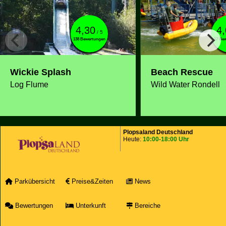
4,30
4
/ 5
138 Bewertungen
17 Be
Wickie Splash
Beach Rescue
Log Flume
Wild Water Rondell