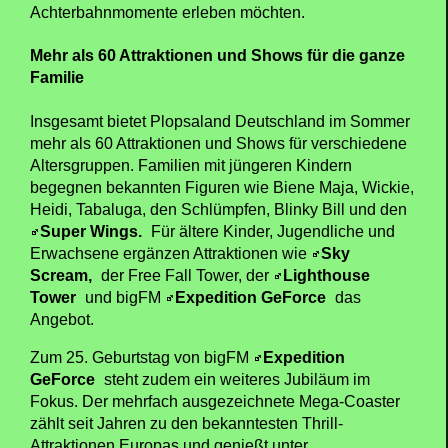
Zu den wichtigsten Neuheiten der Saison zählt
außerdem „100% Wolf“. Die neue Familienachterbahn
ist 760 Meter lang und verbindet dynamische
Fahrelemente mit einer aufwendig gestalteten
Themenwelt rund um die international bekannte
Marke „100% Wolf“.
Mit Elementen wie einer Schienenweiche, einer
Rückwärtsfahrt und einem finalen Spike bietet die
Attraktion ein besonderes Fahrerlebnis für Familien
sowie für Kinder und Jugendliche, die erste größere
Achterbahnmomente erleben möchten.
Mehr als 60 Attraktionen und Shows für die ganze
Familie
Insgesamt bietet Plopsaland Deutschland im Sommer
mehr als 60 Attraktionen und Shows für verschiedene
Altersgruppen. Familien mit jüngeren Kindern
begegnen bekannten Figuren wie Biene Maja, Wickie,