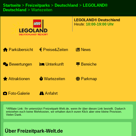
Startseite
>
Freizeitparks
>
Deutschland
>
LEGOLAND®
Deutschland
> Wartezeiten
LEGOLAND® Deutschland
Heute:
10:00-19:00 Uhr
Parkübersicht
Preise&Zeiten
News
Bewertungen
Unterkunft
Bereiche
Attraktionen
Wartezeiten
Parkmap
Foto-Galerie
Anfahrt
*Affiliate Link: Ihr unterstützt Freizeitpark-Welt.de, wenn ihr über diesen Link bestellt. Dadurch
entstehen euch keine Mehrkosten, wir erhalten durch euren Klick aber eine kleine Provision.
Vielen Dank.
Über Freizeitpark-Welt.de