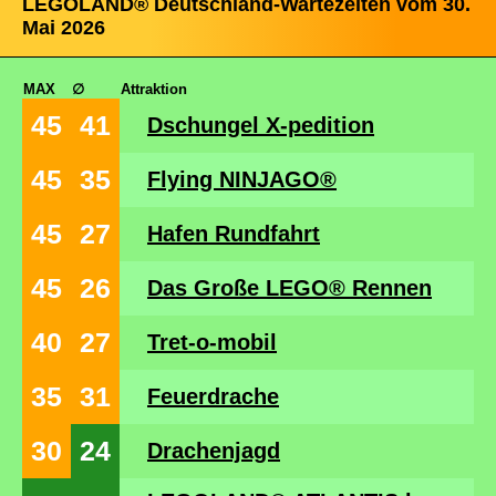
LEGOLAND® Deutschland-Wartezeiten vom 30.
Mai 2026
MAX
∅
Attraktion
45
41
Dschungel X-pedition
45
35
Flying NINJAGO®
45
27
Hafen Rundfahrt
45
26
Das Große LEGO® Rennen
40
27
Tret-o-mobil
35
31
Feuerdrache
30
24
Drachenjagd