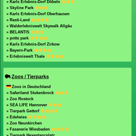
» Karls Erlebnis-Dorf Döbeln
» Skyline Park
» Karls Erlebnis-Dorf Oberhausen
» Rasti-Land
» Walderlebniswelt Skywalk Allgäu
» BELANTIS
» potts park
» Karls Erlebnis-Dorf Zirkow
» Bayern-Park
» Erlebniswelt Thale
Zoos / Tierparks
Zoos in Deutschland
» Safariland Stukenbrock
» Zoo Rostock
» SEA LIFE Hannover
» Tierpark Gettorf
» Edelwies
» Zoo Neunkirchen
» Fasanerie Wiesbaden
» Tierpark Hexentanzplatz