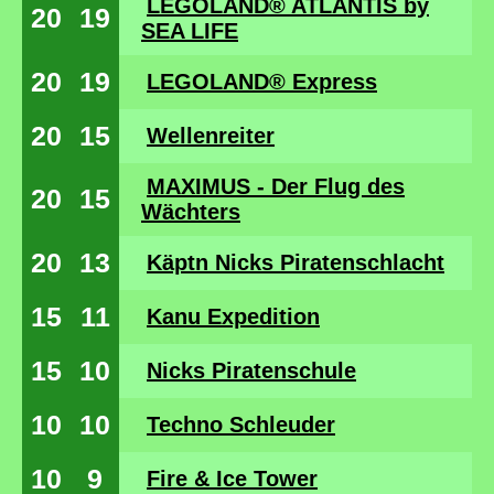
LEGOLAND® ATLANTIS by
20
19
SEA LIFE
20
19
LEGOLAND® Express
20
15
Wellenreiter
MAXIMUS - Der Flug des
20
15
Wächters
20
13
Käptn Nicks Piratenschlacht
15
11
Kanu Expedition
15
10
Nicks Piratenschule
10
10
Techno Schleuder
10
9
Fire & Ice Tower