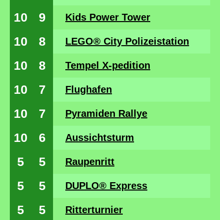
10
9
Kids Power Tower
10
8
LEGO® City Polizeistation
10
8
Tempel X-pedition
10
7
Flughafen
10
7
Pyramiden Rallye
10
6
Aussichtsturm
5
5
Raupenritt
5
5
DUPLO® Express
5
5
Ritterturnier