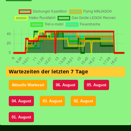
Wartezeiten der letzten 7 Tage
Aktuelle Wartezeit
06. August
05. August
04. August
03. August
02. August
01. August