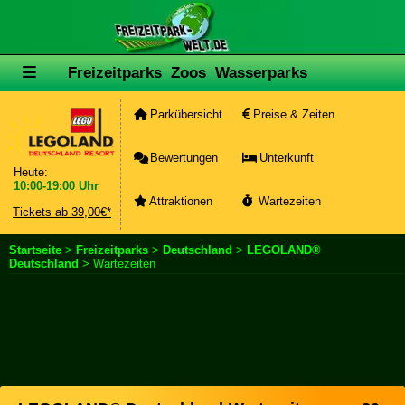
Freizeitparks
Zoos
Wasserparks
Parkübersicht
Preise & Zeiten
Bewertungen
Unterkunft
Heute:
10:00-19:00 Uhr
Attraktionen
Wartezeiten
Tickets ab 39,00€*
Startseite
>
Freizeitparks
>
Deutschland
>
LEGOLAND®
Deutschland
> Wartezeiten