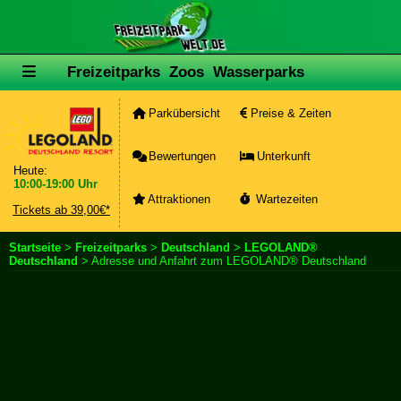
Freizeitparks
Zoos
Wasserparks
Parkübersicht
Preise & Zeiten
Bewertungen
Unterkunft
Heute:
10:00-19:00 Uhr
Attraktionen
Wartezeiten
Tickets ab 39,00€*
Startseite
>
Freizeitparks
>
Deutschland
>
LEGOLAND®
Deutschland
> Adresse und Anfahrt zum LEGOLAND® Deutschland