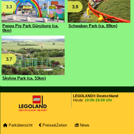
3.3
3.9
Peppa Pig Park Günzburg (ca.
Schwaben Park (ca. 89km)
0km)
3.7
Skyline Park (ca. 53km)
LEGOLAND® Deutschland
Heute:
10:00-19:00 Uhr
Parkübersicht
Preise&Zeiten
News