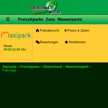
Freizeitparks
Zoos
Wasserparks
Parkübersicht
Preise & Zeiten
Bewertungen
Attraktionen
Heute:
09:00-21:00 Uhr
Startseite
>
Freizeitparks
>
Deutschland
>
Maximilianpark
>
Parkmaps