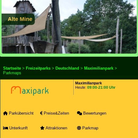
Alte Mine
Startseite
>
Freizeitparks
>
Deutschland
>
Maximilianpark
>
Parkmaps
Maximilianpark
Heute:
09:00-21:00 Uhr
Parkübersicht
Preise&Zeiten
Bewertungen
Unterkunft
Attraktionen
Parkmap