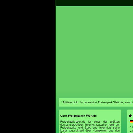
*Affiliate Link: Ihr unterstützt Freizeitpark-Welt.de, wen
Über Freizeitpark-Welt.de
Freizeitpark-Welt.de ist eines der größten
deutschsprachigen Internetmagazine rund um
»
Freizeitparks und Zoos und informiert seine
Leser tagesaktuell über Neuigkeiten aus den
» 