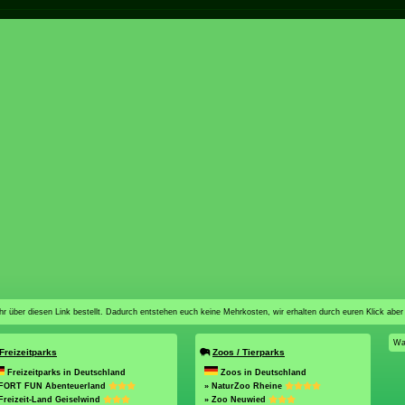
n ihr über diesen Link bestellt. Dadurch entstehen euch keine Mehrkosten, wir erhalten durch euren Klick aber
Wa
Freizeitparks
Zoos / Tierparks
Freizeitparks in Deutschland
Zoos in Deutschland
 FORT FUN Abenteuerland
» NaturZoo Rheine
Freizeit-Land Geiselwind
» Zoo Neuwied