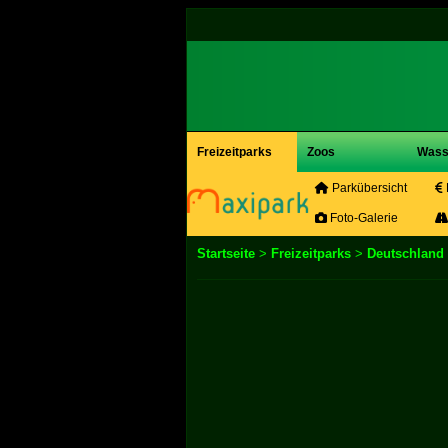
Freizeitparks
Zoos
Wass
Parkübersicht
Foto-Galerie
Startseite
>
Freizeitparks
>
Deutschland