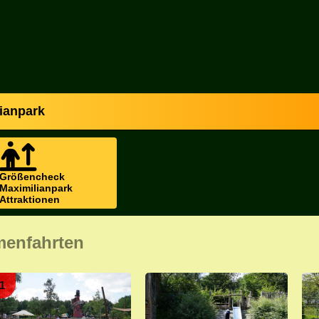
lianpark
Größencheck
Maximilianpark
Attraktionen
menfahrten
1