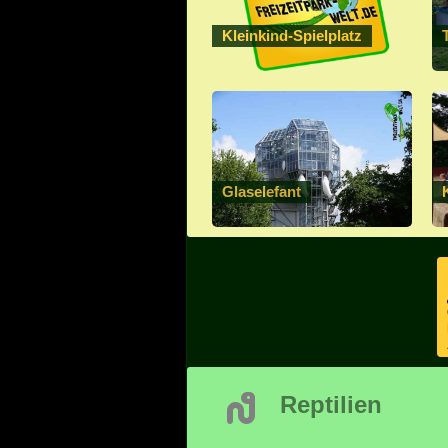
Kleinkind-Spielplatz
Glaselefant
Reptilien