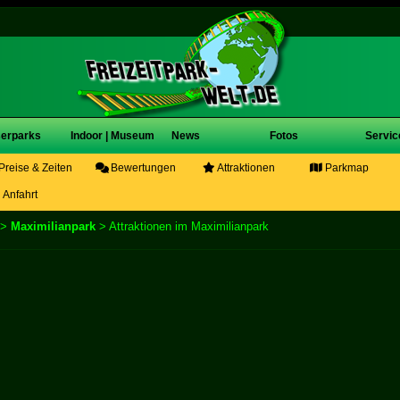
erparks
Indoor | Museum
News
Fotos
Servic
Preise & Zeiten
Bewertungen
Attraktionen
Parkmap
Anfahrt
>
Maximilianpark
> Attraktionen im Maximilianpark