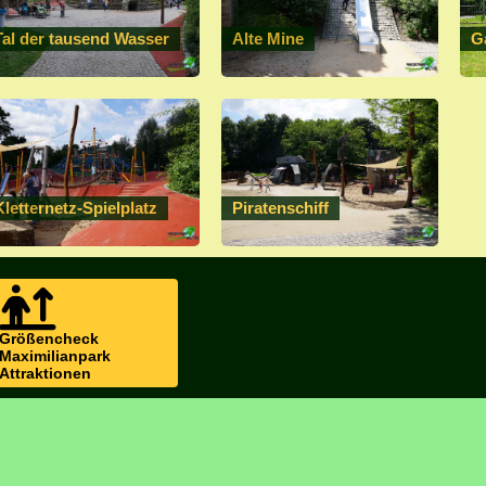
Tal der tausend Wasser
Alte Mine
G
Kletternetz-Spielplatz
Piratenschiff
Größencheck
Maximilianpark
Attraktionen