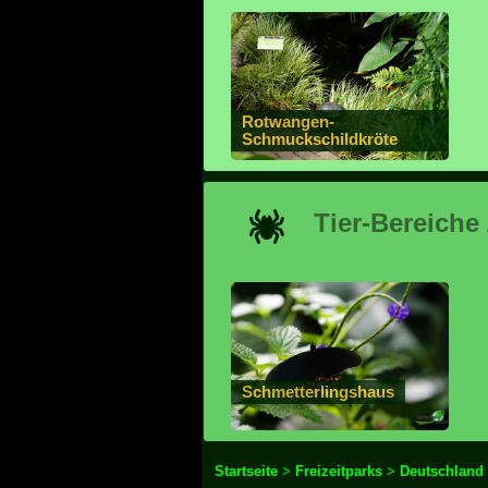
Rotwangen-
Schmuckschildkröte
Tier-Bereiche
Schmetterlingshaus
Startseite
>
Freizeitparks
>
Deutschland