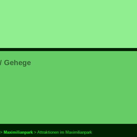
 / Gehege
>
Maximilianpark
> Attraktionen im Maximilianpark