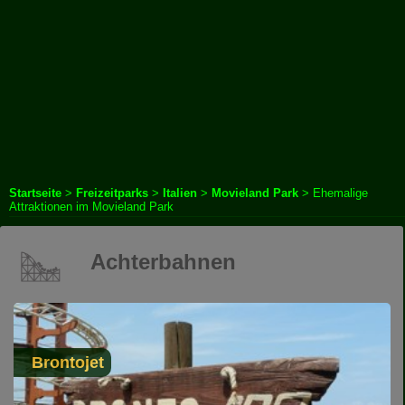
Startseite
>
Freizeitparks
>
Italien
>
Movieland Park
> Ehemalige
Attraktionen im Movieland Park
Achterbahnen
Brontojet