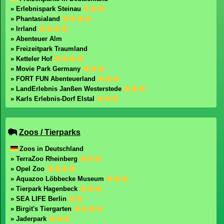
» Erlebnispark Steinau
» Phantasialand
» Irrland
» Abenteuer Alm
» Freizeitpark Traumland
» Ketteler Hof
» Movie Park Germany
» FORT FUN Abenteuerland
» LandErlebnis Janßen Westerstede
» Karls Erlebnis-Dorf Elstal
Zoos / Tierparks
Zoos in Deutschland
» TerraZoo Rheinberg
» Opel Zoo
» Aquazoo Löbbecke Museum
» Tierpark Hagenbeck
» SEA LIFE Berlin
» Birgit's Tiergarten
» Jaderpark