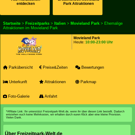
entdecken
Park Attraktionen
Startseite
>
Freizeitparks
>
Italien
>
Movieland Park
> Ehemalige
Attraktionen im Movieland Park
Movieland Park
Heute:
10:00-23:00 Uhr
Parkübersicht
Preise&Zeiten
Bewertungen
Unterkunft
Attraktionen
Parkmap
Foto-Galerie
Anfahrt
*Affiliate Link: Ihr unterstützt Freizeitpark-Welt.de, wenn ihr über diesen Link bestellt. Dadurch
entstehen euch keine Mehrkosten, wir erhalten durch euren Klick aber eine kleine Provision.
Vielen Dank.
Über Freizeitpark-Welt.de