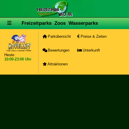
Freizeitparks
Zoos
Wasserparks
Parkübersicht
Preise & Zeiten
Bewertungen
Unterkunft
Heute:
10:00-23:00 Uhr
Attraktionen