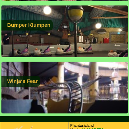
Bumper Klumpen
Winja‘s Fear
Phantasialand