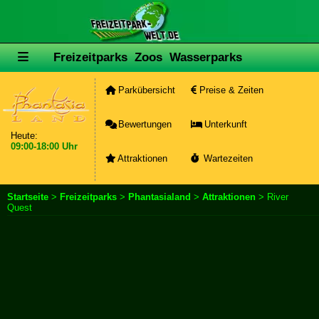
Freizeitparks
Zoos
Wasserparks
Parkübersicht
Preise & Zeiten
Bewertungen
Unterkunft
Heute:
09:00-18:00 Uhr
Attraktionen
Wartezeiten
Startseite
>
Freizeitparks
>
Phantasialand
>
Attraktionen
> River
Quest