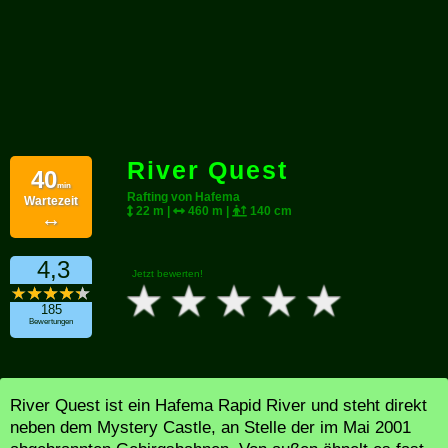
River Quest
40
min
Rafting von Hafema
Wartezeit
22 m |
460 m |
140 cm
↔
4,3
Jetzt bewerten!
185
Bewertungen
River Quest ist ein Hafema Rapid River und steht direkt
neben dem Mystery Castle, an Stelle der im Mai 2001