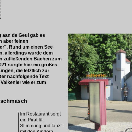
g aan de Geul gab es
n aber feinen
nier". Rund um einen See
n, allerdings wurde dem
en zufließenden Bächen zum
21 sorgte hier ein großes
en, die letztlich zur
Der nachfolgende Text
Valkenier wie er zum
ischmasch
Im Restaurant sorgt
ein Pirat für
Stimmung und tanzt
mit den Kindern,