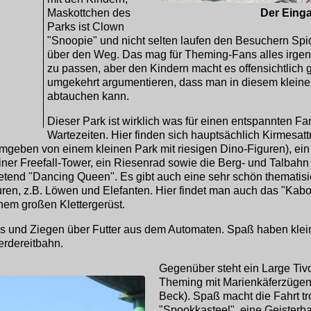
Der Eing
Maskottchen des
Parks ist Clown
"Snoopie" und nicht selten laufen den Besuchern Spi
über den Weg. Das mag für Theming-Fans alles irge
zu passen, aber den Kindern macht es offensichtlic
umgekehrt argumentieren, dass man in diesem kleine
abtauchen kann.
Dieser Park ist wirklich was für einen entspannten F
Wartezeiten. Hier finden sich hauptsächlich Kirmesattr
geben von einem kleinen Park mit riesigen Dino-Figuren), ein 
einer Freefall-Tower, ein Riesenrad sowie die Berg- und Talbahn 
tend "Dancing Queen". Es gibt auch eine sehr schön thematisier
uren, z.B. Löwen und Elefanten. Hier findet man auch das "Kab
inem großen Klettergerüst.
s und Ziegen über Futter aus dem Automaten. Spaß haben kle
erdereitbahn.
Gegenüber steht ein Large Ti
Theming mit Marienkäferzügen 
Beck). Spaß macht die Fahrt tr
"Spookkasteel", eine Geisterba