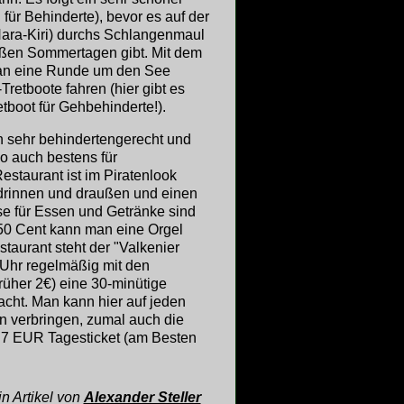
für Behinderte), bevor es auf der
Hara-Kiri) durchs Schlangenmaul
ißen Sommertagen gibt. Mit dem
man eine Runde um den See
Tretboote fahren (hier gibt es
etboot für Gehbehinderte!).
en sehr behindertengerecht und
so auch bestens für
estaurant ist im Piratenlook
 drinnen und draußen und einen
ise für Essen und Getränke sind
50 Cent kann man eine Orgel
taurant steht der "Valkenier
2 Uhr regelmäßig mit den
rüher 2€) eine 30-minütige
cht. Man kann hier auf jeden
en verbringen, zumal auch die
für 7 EUR Tagesticket (am Besten
in Artikel von
Alexander Steller