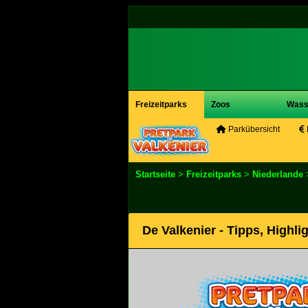
Freizeitparks
Zoos
Wass
Parkübersicht
Startseite
>
Freizeitparks
>
Niederlande
De Valkenier - Tipps, Highl