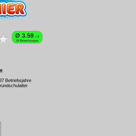
Ø 3.59
/ 5
29 Bewertungen
de
87 Betriebsjahre
rundschulalter