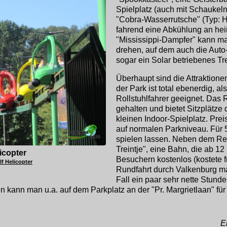
Spielplatz (auch mit Schaukeln 
"Cobra-Wasserrutsche" (Typ: 
fahrend eine Abkühlung an he
"Mississippi-Dampfer" kann 
drehen, auf dem auch die Auto-
sogar ein Solar betriebenes Tr
Überhaupt sind die Attraktion
der Park ist total ebenerdig, al
Rollstuhlfahrer geeignet. Das R
gehalten und bietet Sitzplätze
kleinen Indoor-Spielplatz. Pre
auf normalen Parkniveau. Für 
spielen lassen. Neben dem Res
Treintje", eine Bahn, die ab 1
icopter
Besuchern kostenlos (kostete f
lf Helicopter
Rundfahrt durch Valkenburg ma
Fall ein paar sehr nette Stund
rken kann man u.a. auf dem Parkplatz an der "Pr. Margrietlaan" 
E