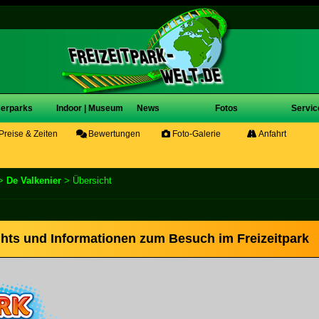
erparks
Indoor | Museum
News
Fotos
Servic
Preise & Zeiten
Bewertungen
Foto-Galerie
Anfahrt
>
De Valkenier
> Übersicht
ights und Informationen zum Besuch im Freizeitpark