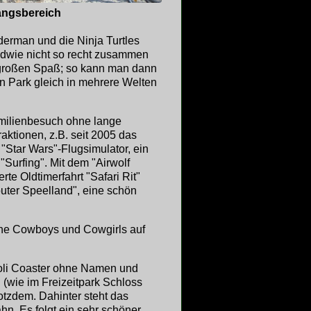
angsbereich
derman und die Ninja Turtles
ndwie nicht so recht zusammen
h großen Spaß; so kann man dann
n Park gleich in mehrere Welten
amilienbesuch ohne lange
aktionen, z.B. seit 2005 das
"Star Wars"-Flugsimulator, ein
"Surfing". Mit dem "Airwolf
te Oldtimerfahrt "Safari Rit"
outer Speelland", eine schön
ine Cowboys und Cowgirls auf
voli Coaster ohne Namen und
(wie im Freizeitpark Schloss
otzdem. Dahinter steht das
hn. Es folgt ein sehr schöner