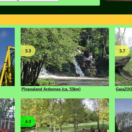
3.3
3.7
Plopsaland Ardennes (ca. 53km)
GaiaZOO
4.3