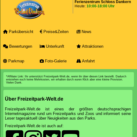
Ferienzentrum Schloss Dankern
Heute:
10:00-18:00 Uhr
Parkübersicht
Preise&Zeiten
News
Bewertungen
Unterkunft
Attraktionen
Parkmap
Foto-Galerie
Anfahrt
*Affiliate Link: Ihr unterstützt Freizeitpark-Welt.de, wenn ihr über diesen Link bestellt. Dadurch
entstehen euch keine Mehrkosten, wir erhalten durch euren Klick aber eine kleine Provision.
Vielen Dank.
Über Freizeitpark-Welt.de
Freizeitpark-Welt.de ist eines der größten deutschsprachigen
Internetmagazine rund um Freizeitparks und Zoos und informiert seine
Leser tagesaktuell über Neuigkeiten aus den Parks.
Freizeitpark-Welt.de ist auch auf: