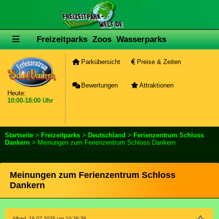
Freizeitparks
Zoos
Wasserparks
Parkübersicht
Preise & Zeiten
Bewertungen
Attraktionen
Heute:
10:00-18:00 Uhr
Startseite
>
Freizeitparks
>
Deutschland
>
Ferienzentrum Schloss
Dankern
> Meinungen zum Ferienzentrum Schloss Dankern
Meinungen zum Ferienzentrum Schloss
Dankern
Alfred, 16.07.2025 um 10:26:38