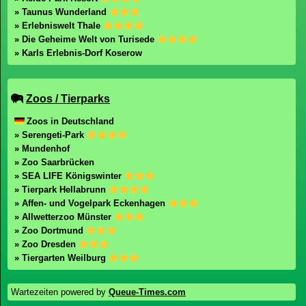
» Taunus Wunderland
» Erlebniswelt Thale
» Die Geheime Welt von Turisede
» Karls Erlebnis-Dorf Koserow
Zoos / Tierparks
Zoos in Deutschland
» Serengeti-Park
» Mundenhof
» Zoo Saarbrücken
» SEA LIFE Königswinter
» Tierpark Hellabrunn
» Affen- und Vogelpark Eckenhagen
» Allwetterzoo Münster
» Zoo Dortmund
» Zoo Dresden
» Tiergarten Weilburg
Wartezeiten powered by
Queue-Times.com