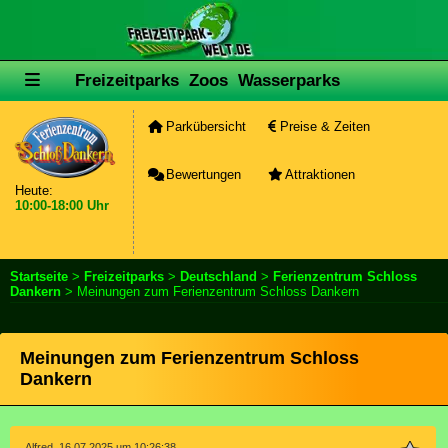
Freizeitparks
Zoos
Wasserparks
Parkübersicht
Preise & Zeiten
Bewertungen
Attraktionen
Heute:
10:00-18:00 Uhr
Startseite
>
Freizeitparks
>
Deutschland
>
Ferienzentrum Schloss
Dankern
> Meinungen zum Ferienzentrum Schloss Dankern
Meinungen zum Ferienzentrum Schloss
Dankern
Alfred, 16.07.2025 um 10:26:38