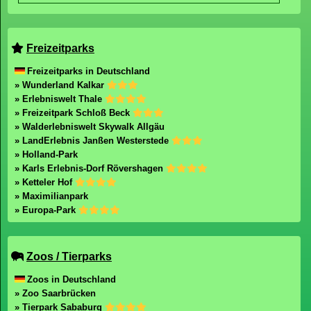
Freizeitparks
Freizeitparks in Deutschland
» Wunderland Kalkar
» Erlebniswelt Thale
» Freizeitpark Schloß Beck
» Walderlebniswelt Skywalk Allgäu
» LandErlebnis Janßen Westerstede
» Holland-Park
» Karls Erlebnis-Dorf Rövershagen
» Ketteler Hof
» Maximilianpark
» Europa-Park
Zoos / Tierparks
Zoos in Deutschland
» Zoo Saarbrücken
» Tierpark Sababurg