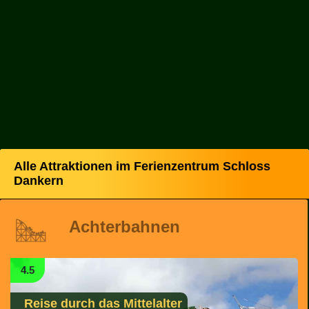
Alle Attraktionen im Ferienzentrum Schloss
Dankern
Achterbahnen
4.5
Reise durch das Mittelalter