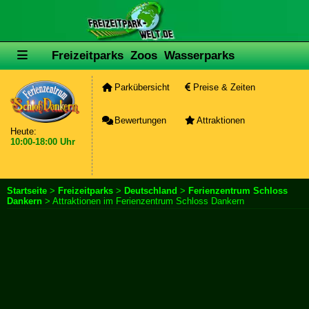
Freizeitparks
Zoos
Wasserparks
Parkübersicht
Preise & Zeiten
Bewertungen
Attraktionen
Heute:
10:00-18:00 Uhr
Startseite
>
Freizeitparks
>
Deutschland
>
Ferienzentrum Schloss
Dankern
> Attraktionen im Ferienzentrum Schloss Dankern