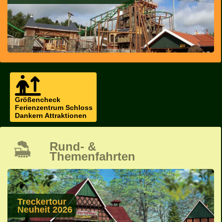
Größencheck
Ferienzentrum Schloss
Dankern Attraktionen
Rund- &
Themenfahrten
Treckertour
Neuheit 2026