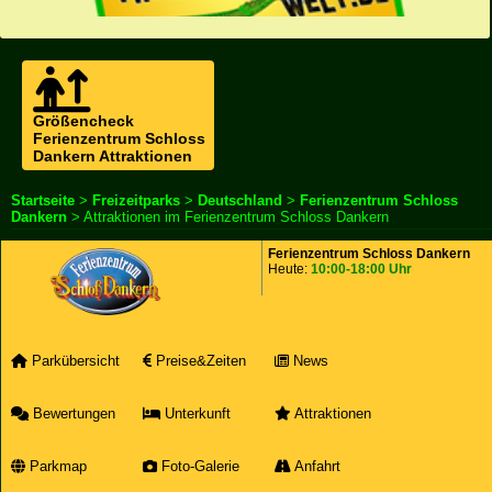
Größencheck
Ferienzentrum Schloss
Dankern Attraktionen
Startseite
>
Freizeitparks
>
Deutschland
>
Ferienzentrum Schloss
Dankern
> Attraktionen im Ferienzentrum Schloss Dankern
Ferienzentrum Schloss Dankern
Heute:
10:00-18:00 Uhr
Parkübersicht
Preise&Zeiten
News
Bewertungen
Unterkunft
Attraktionen
Parkmap
Foto-Galerie
Anfahrt